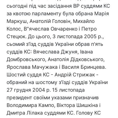
сьогодні під час засідання ВР суддями КС
за квотою парламенту була обрана Марія
Маркуш, Анатолій Головін, Михайло
Колос, В"ячеслав Овчаренко і Петро
Стецюк. До цього, 3 листопада 2005 р.,
сьомий з'їзд суддів України обрав п'ять
суддів КС: Вячеслава Джуня, Івана
Домбровського, Анатолія Дідковського,
Ярослава Мачужака і Василя Бринцева.
Шостий суддя КС - Андрій Стрижак -
обраний на шостому з'їзді суддів України
27 грудня 2004 р. 15 листопада
президент своїми указами призначив
Володимира Кампо, Віктора Шишкіна і
Дмитра Лілака суддями КС. Голову КС