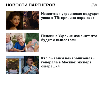
Главная
»
Аналитика
»
Статьи
В.Ющенко заборонив ревізію