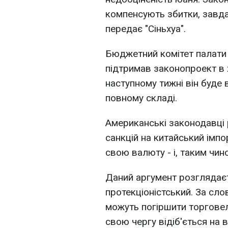
компенсують збитки, завд
передає "Сіньхуа".
Бюджетний комітет палати
підтримав законопроект в 
наступному тижні він буде 
повному складі.
Американські законодавці
санкцій на китайський імпор
свою валюту - і, таким чин
Даний аргумент розглядаєт
протекціоністський. За слов
можуть погіршити торговел
свою чергу відіб'ється на в