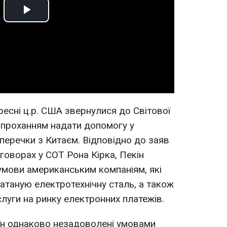
Play
Video
ресні ц.р. США звернулися до Світової
 з проханням надати допомогу у
перечки з Китаєм. Відповідно до заяв
оворах у СОТ Рона Кірка, Пекін
умови американським компаніям, які
таную електротехнічну сталь, а також
луги на ринку електронних платежів.
їн однаково незадоволені умовами