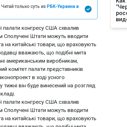
Как
"Че
 Читай только суть из
РБК-Украина в
рос
вид
ї палати конгресу США схвалив
им Сполучені Штати можуть вводити
та на китайські товари, що враховують
нодавці вважають, що подібні мита
ані американським виробникам,
ний комітет палати представників
конопроект в ході усного
у тижні він буде винесений на розгляд
кладі.
ї палати конгресу США схвалив
им Сполучені Штати можуть вводити
та на китайські товари, що враховують
нодавці вважають, що подібні мита