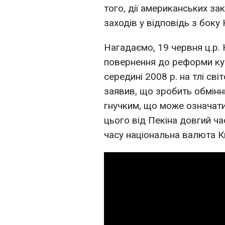
того, дії американських з
заходів у відповідь з боку
Нагадаємо, 19 червня ц.р.
повернення до реформи кур
середині 2008 р. на тлі св
заявив, що зробить обмінн
гнучким, що може означат
цього від Пекіна довгий ч
часу національна валюта К