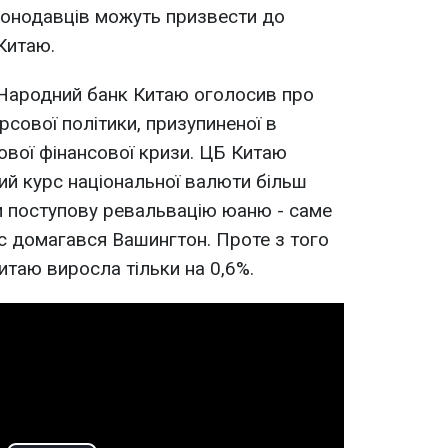
аконодавців можуть призвести до
 Китаю.
 Народний банк Китаю оголосив про
сової політики, призупиненої в
ітової фінансової кризи. ЦБ Китаю
ий курс національної валюти більш
и поступову ревальвацію юаню - саме
ас домагався Вашингтон. Проте з того
итаю виросла тільки на 0,6%.