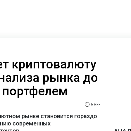
ает криптовалюту
анализа рынка до
 портфелем
6 мин
лютном рынке становится гораздо
ению современных
стентов