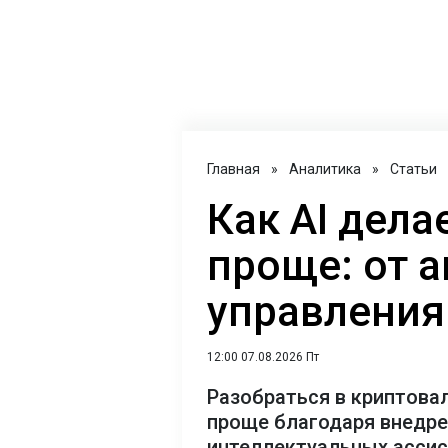
Главная
»
Аналитика
»
Статьи
Как AI дел
проще: от 
управления
12:00 07.08.2026 Пт
Разобраться в криптова
проще благодаря внедр
интеллектуальных асси