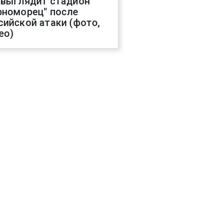
 выглядит стадион
рноморец" после
сийской атаки (фото,
ео)