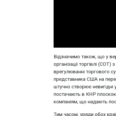
Відзначимо також, що у ве
організації торгівлі (СОТ)
врегулюванні торгового су
представника США на перег
штучно створює невигідні 
постачають в КНР плоскока
компаніям, що надають пос
Тим часом, уряди обох кра