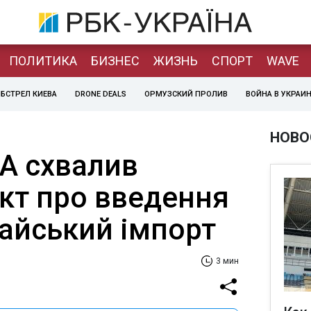
ПОЛИТИКА
БИЗНЕС
ЖИЗНЬ
СПОРТ
WAVE
БСТРЕЛ КИЕВА
DRONE DEALS
ОРМУЗСКИЙ ПРОЛИВ
ВОЙНА В УКРАИ
НОВО
А схвалив
кт про введення
тайський імпорт
3 мин