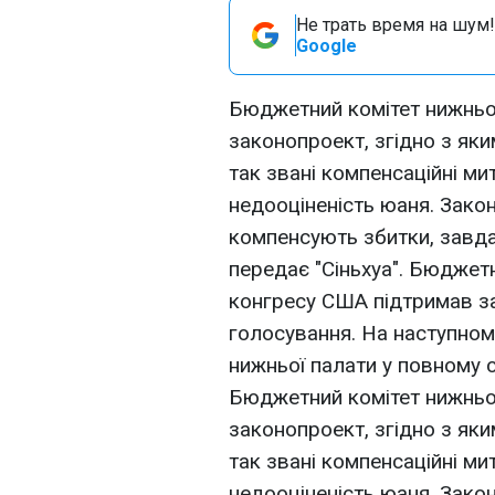
Не трать время на шум!
Google
Бюджетний комітет нижньо
законопроект, згідно з як
так звані компенсаційні ми
недооціненість юаня. Зако
компенсують збитки, завд
передає "Сіньхуа". Бюджет
конгресу США підтримав за
голосування. На наступном
нижньої палати у повному с
Бюджетний комітет нижньо
законопроект, згідно з як
так звані компенсаційні ми
недооціненість юаня. Зако