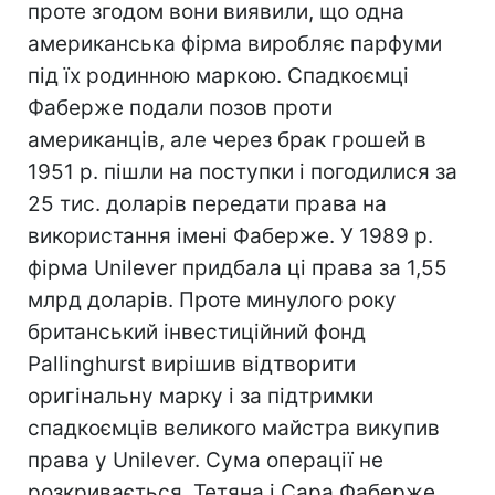
проте згодом вони виявили, що одна
американська фірма виробляє парфуми
під їх родинною маркою. Спадкоємці
Фаберже подали позов проти
американців, але через брак грошей в
1951 р. пішли на поступки і погодилися за
25 тис. доларів передати права на
використання імені Фаберже. У 1989 р.
фірма Unilever придбала ці права за 1,55
млрд доларів. Проте минулого року
британський інвестиційний фонд
Pallinghurst вирішив відтворити
оригінальну марку і за підтримки
спадкоємців великого майстра викупив
права у Unilever. Сума операції не
розкривається. Тетяна і Сара Фаберже,