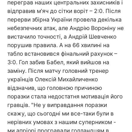
переграв наших центральних захисників і
відправив м'яч до сітки воріт – 2:0. Після
перерви збірна України провела декілька
небезпечних атак, але Андрію Вороніну не
вистачило точності, а Андрій Шевченко
порушив правила. А на 66 хвилині на
табло встановився фінальний рахунок –
3:0. Гол забив Бабел, який вийшов на
заміну. Після матчу головний тренер
українців Олексій Михайличенко
відзначив, що головною причиною
поразки стала недостатня мотивація його
гравців. "Не у виправдання поразки
скажу, що сьогодні ми все-таки були в
нерівних умовах з нашим суперником -
ми апріорі програвали голландцям в