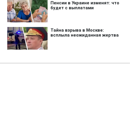
Главная
»
Аналитика
»
Статьи
Під Москвою розбився літак: є
жертви
14:40 25.05.2008 Вс
1 мин
RBC.UA