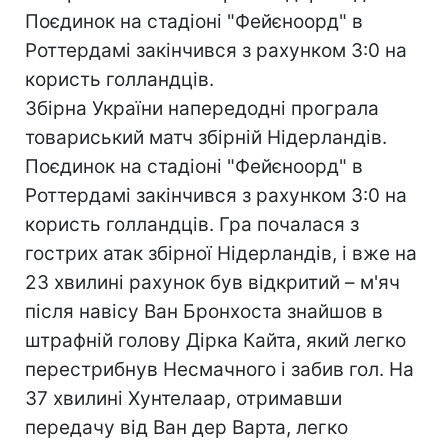
Поєдинок на стадіоні "Фейєноорд" в
Роттердамі закінчився з рахунком 3:0 на
користь голландців.
Збірна України напередодні програла
товариський матч збірній Нідерландів.
Поєдинок на стадіоні "Фейєноорд" в
Роттердамі закінчився з рахунком 3:0 на
користь голландців. Гра почалася з
гострих атак збірної Нідерландів, і вже на
23 хвилині рахунок був відкритий – м'яч
після навісу Ван Бронхоста знайшов в
штрафній голову Дірка Кайта, який легко
перестрибнув Несмачного і забив гол. На
37 хвилині Хунтелаар, отримавши
передачу від Ван дер Варта, легко