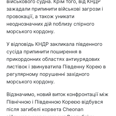
військового судна. Крім того, від КНДР
зажадали припинити військові загрози і
провокації, а також уникати
неоднозначних дій поблизу спірного
морського кордону.
У відповідь КНДР закликала південного
сусіда припинити поширення в
прикордонних областях антиурядових
листівок і звинуватила Південну Корею в
регулярному порушенні західного
морського кордону.
Відзначимо, новий виток конфронтації між
Північною і Південною Кореєю відбувся
після загибелі корвета Cheonan