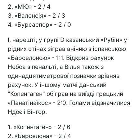
2. «МЮ» - 2 / 4
3. «Валенсія» - 2 / 3
4. «Бурсаспор» - 2 / 0
І, нарешті, у групі D казанський «Рубін» у
рідних стінах зіграв внічию з іспанською
«Барселоною» - 1:1. Відкрив рахунок
Нобоа з пенальті, а Вілья також з
одинадцятиметрової позначки зрівняв
рахунок. У іншому матчі данський
"Копенгаген" обіграв на виїзді грецький
«Панатінаїкос» - 2:0. Голами відзначилися
Ндоє і Вінгор.
1. «Копенгаген» - 2 / 6
2. «Барселона» - 2 / 4