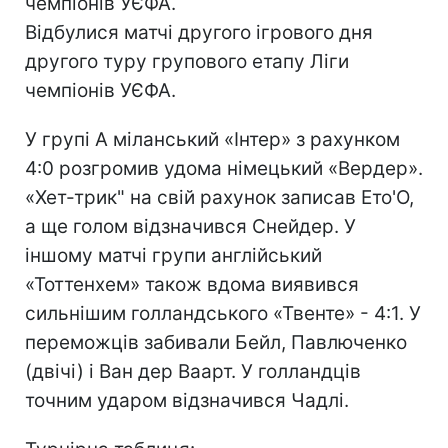
чемпіонів УЄФА.
Відбулися матчі другого ігрового дня
другого туру групового етапу Ліги
чемпіонів УЄФА.
У групі А міланський «Інтер» з рахунком
4:0 розгромив удома німецький «Вердер».
«Хет-трик" на свій рахунок записав Ето'О,
а ще голом відзначився Снейдер. У
іншому матчі групи англійський
«Тоттенхем» також вдома виявився
сильнішим голландського «Твенте» - 4:1. У
переможців забивали Бейл, Павлюченко
(двічі) і Ван дер Ваарт. У голландців
точним ударом відзначився Чадлі.