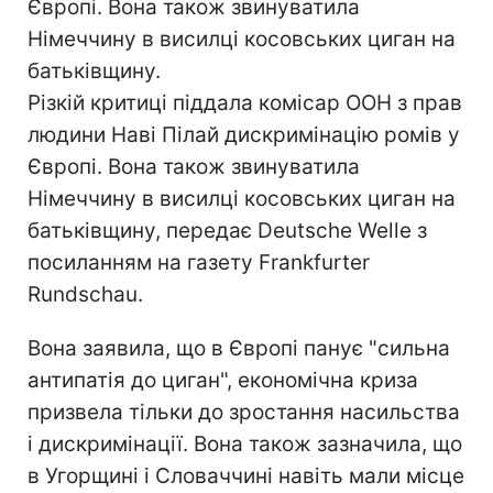
Європі. Вона також звинуватила
Німеччину в висилці косовських циган на
батьківщину.
Різкій критиці піддала комісар ООН з прав
людини Наві Пілай дискримінацію ромів у
Європі. Вона також звинуватила
Німеччину в висилці косовських циган на
батьківщину, передає Deutsche Welle з
посиланням на газету Frankfurter
Rundschau.
Вона заявила, що в Європі панує "сильна
антипатія до циган", економічна криза
призвела тільки до зростання насильства
і дискримінації. Вона також зазначила, що
в Угорщині і Словаччині навіть мали місце