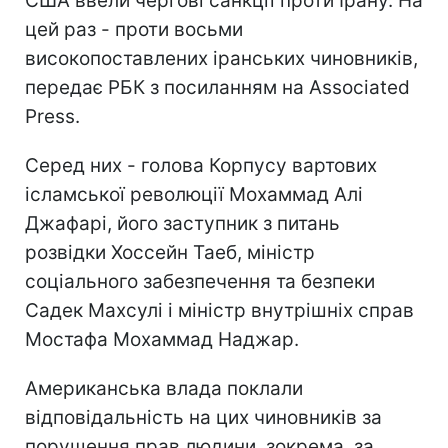
США ввели чергові санкції проти Ірану. На
цей раз - проти восьми
високопоставлених іранських чиновників,
передає РБК з посиланням на Associated
Press.
Серед них - голова Корпусу вартових
ісламської революції Мохаммад Алі
Джафарі, його заступник з питань
розвідки Хоссейн Таеб, міністр
соціального забезпечення та безпеки
Садек Махсулі і міністр внутрішніх справ
Мостафа Мохаммад Наджар.
Американська влада поклали
відповідальність на цих чиновників за
порушення прав людини, зокрема, за