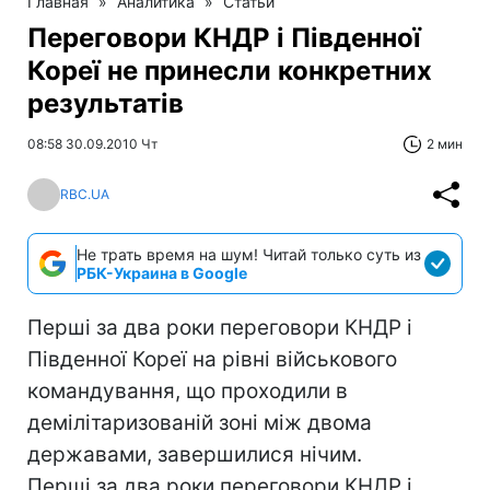
Главная
»
Аналитика
»
Статьи
Переговори КНДР і Південної
Кореї не принесли конкретних
результатів
08:58 30.09.2010 Чт
2 мин
RBC.UA
Не трать время на шум! Читай только суть из
РБК-Украина в Google
Перші за два роки переговори КНДР і
Південної Кореї на рівні військового
командування, що проходили в
демілітаризованій зоні між двома
державами, завершилися нічим.
Перші за два роки переговори КНДР і