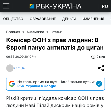
RU
ОБЩЕСТВО
ОБРАЗОВАНИЕ
ДЕНЬГИ
ИЗМЕНЕНИЯ
Главная
»
Аналитика
»
Статьи
Комісар ООН з прав людини: В
Європі панує антипатія до циган
09:36 30.09.2010 Чт
2 мин
RBC.UA
Не трать время на шум! Читай только суть из
РБК-Украина в Google
Різкій критиці піддала комісар ООН з прав
людини Наві Пілай дискримінацію ромів у