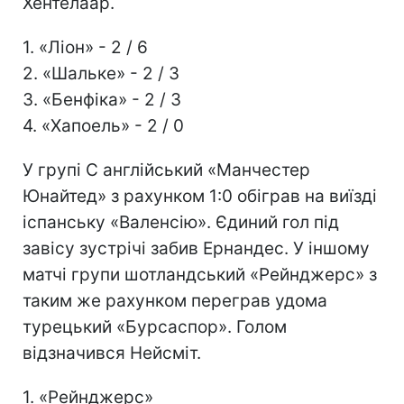
Хентелаар.
1. «Ліон» - 2 / 6
2. «Шальке» - 2 / 3
3. «Бенфіка» - 2 / 3
4. «Хапоель» - 2 / 0
У групі С англійський «Манчестер
Юнайтед» з рахунком 1:0 обіграв на виїзді
іспанську «Валенсію». Єдиний гол під
завісу зустрічі забив Ернандес. У іншому
матчі групи шотландський «Рейнджерс» з
таким же рахунком переграв удома
турецький «Бурсаспор». Голом
відзначився Нейсміт.
1. «Рейнджерс»