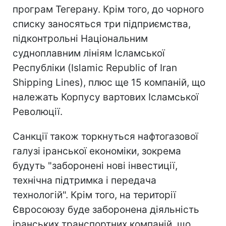
програм Тегерану. Крім того, до чорного
списку заносяться три підприємства,
підконтрольні Національним
судноплавним лініям Ісламської
Республіки (Islamic Republic of Iran
Shipping Lines), плюс ще 15 компаній, що
належать Корпусу вартових Ісламської
Революції.
Санкції також торкнуться нафтогазової
галузі іранської економіки, зокрема
будуть "заборонені нові інвестиції,
технічна підтримка і передача
технологій". Крім того, на території
Євросоюзу буде заборонена діяльність
іранських транспортних компаній, що