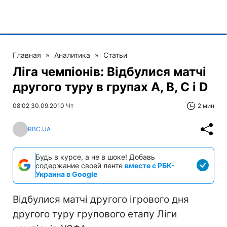
Главная
»
Аналитика
»
Статьи
Ліга чемпіонів: Відбулися матчі
другого туру в групах А, В, С і D
08:02 30.09.2010 Чт
2 мин
RBC.UA
Будь в курсе, а не в шоке! Добавь
содержание своей ленте
вместе с РБК-
Украина в Google
Відбулися матчі другого ігрового дня
другого туру групового етапу Ліги