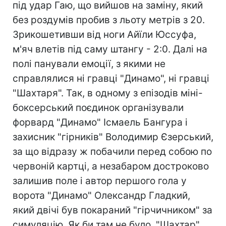
під удар Гаю, що вийшов на заміну, який
без роздумів пробив з льоту метрів з 20.
Зрикошетивши від ноги Айїли Юссуфа,
м'яч влетів під саму штангу - 2:0. Далі на
полі панували емоції, з якими не
справлялися ні гравці "Динамо", ні гравці
"Шахтаря". Так, в одному з епізодів міні-
боксерський поєдинок організували
форвард "Динамо" Ісмаель Бангура і
захисник "гірників" Володимир Єзерський,
за що відразу ж побачили перед собою по
червоній картці, а незабаром достроково
залишив поле і автор першого гола у
ворота "Динамо" Олександр Гладкий,
який двічі був покараний "гірчичником" за
симуляцію. Як би там не було, "Шахтар"