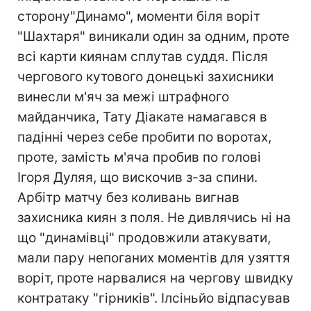
сторону"Динамо", моменти біля воріт
"Шахтаря" виникали один за одним, проте
всі карти киянам сплутав суддя. Після
чергового кутового донецькі захисники
винесли м'яч за межі штрафного
майданчика, Тату Діакате намагався в
падінні через себе пробити по воротах,
проте, замість м'яча пробив по голові
Ігоря Дуляя, що вискочив з-за спини.
Арбітр матчу без коливань вигнав
захисника киян з поля. Не дивлячись ні на
що "динамівці" продовжили атакувати,
мали пару непоганих моментів для узяття
воріт, проте нарвалися на чергову швидку
контратаку "гірників". Ілсіньйо відпасував