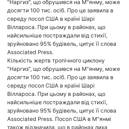
"Наргиз", що обрушився на М"янму, може
досягти 100 тис. осіб. Про це заявила в
середу посол США в країні Шарі
Віллароса. При цьому в районах, що
найсильніше постраждали від стихії,
зруйновано 95% будівель, цитує її слова
Associated Press.
Кількість жертв тропічного циклону
"Наргиз", що обрушився на М"янму, може
досягти 100 тис. осіб. Про це заявила в
середу посол США в країні Шарі
Віллароса. При цьому в районах, що
найсильніше постраждали від стихії,
зруйновано 95% будівель, цитує її слова
Associated Press. Посол США в М"янмі
також відзначила, що в районах лиха