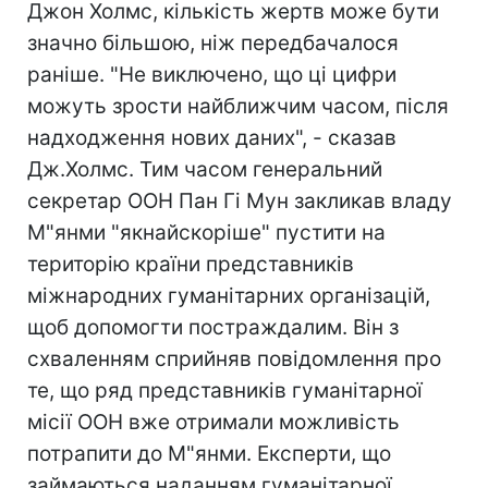
Джон Холмс, кількість жертв може бути
значно більшою, ніж передбачалося
раніше. "Не виключено, що ці цифри
можуть зрости найближчим часом, після
надходження нових даних", - сказав
Дж.Холмс. Тим часом генеральний
секретар ООН Пан Гі Мун закликав владу
М"янми "якнайскоріше" пустити на
територію країни представників
міжнародних гуманітарних організацій,
щоб допомогти постраждалим. Він з
схваленням сприйняв повідомлення про
те, що ряд представників гуманітарної
місії ООН вже отримали можливість
потрапити до М"янми. Експерти, що
займаються наданням гуманітарної