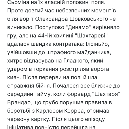
Сьоміна на їх власній половині поля.
Проте довгий час небезпечних моментів
біля воріт Олександра Шовковського не
виникало. Поступово "Динамо" вирівняло
гру, але на 44-ій хвилині "Шахтареві"
вдалася швидка контратака: Ілсіньйо,
увійшовши до штрафного майданчика,
хитро відпасував на Гладкого, який
ударом в торкання розстріляв ворота
киян. Після перерви на полі йшла
справжня бійня. Почалося все ближче до
середини тайму, коли форвард "Шахтаря"
Брандао, що грубо порушив правила в
боротьбі з Карлосом Корреа, отримав
червону картку. Після цього епізоду
ініціатива повністю перейшла на