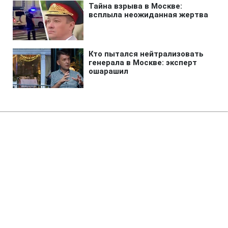
Главная
»
Аналитика
»
Статьи
В.Балога: Кабмін не може
впоратися з інфляцією
10:43 08.05.2008 Чт
3 мин
RBC.UA