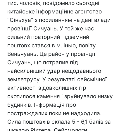
тис. чоловік, повідомило сьогодні
китайське інформаційне агентство
"Сіньхуа" з посиланням на дані влади
провінції Сичуань. У той же час
сильний повторний підземний
поштовх стався в м. Інью, повіту
Веньчуань. Це район у провінції
Сичуань, що потрапив під
найсильніший удар нещодавнього
землетрусу. У результаті сейсмічної
активності з довколишніх гір
скотилося камення і зруйнувало низку
будинків. Інформація про
постраждалих поки не надходила.
Сила поштовхів склала 5 - 6,1 балів за
шкалою Ріхтера. Сейсмологи