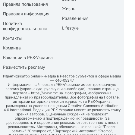
Правила пользования
Жизнь
Правовая информация
Развлечения
Политика
Lifestyle
конфиденциальности
Контакты
Команда
Вакансии в РБК-Украина
Разместить рекламу
Идентификатор онлайн-медиа в Реестре субъектов в сфере медиа
— R40-05347
Информационный портал «РБК-Украина» имеет трехязычную
версию (украинскую, русскую и английскую), главная страница
портала –
https://www.rbc.ua
. Фотографии, изображения
принадлежат их правообладателям. Все фотографии на Портале,
авторами которых являются журналисты РБК-Украина,
размещены на условиях лицензии Creative Commons Attribution
4.0 International. Редакция РБК-Украина может не разделять точку
зрения авторов. Оценочные суждения не подлежат
опровержению и подтверждению их правдивости. За
достоверность и содержание рекламы ответственность несет
рекламодатель. Материалы, обозначенные плашкой: "Пресс-
релизы", "Спецпроект", "Партнерский материал", "Promo",