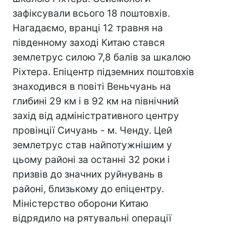
зафіксували всього 18 поштовхів.
Нагадаємо, вранці 12 травня на
південному заході Китаю стався
землетрус силою 7,8 балів за шкалою
Ріхтера. Епіцентр підземних поштовхів
знаходився в повіті Веньчуань на
глибині 29 км і в 92 км на північний
захід від адміністративного центру
провінції Сичуань - м. Ченду. Цей
землетрус став найпотужнішим у
цьому районі за останні 32 роки і
призвів до значних руйнувань в
районі, близькому до епіцентру.
Міністерство оборони Китаю
відрядило на рятувальні операції