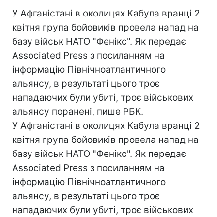
У Афганістані в околицях Кабула вранці 2
квітня група бойовиків провела напад на
базу військ НАТО "Фенікс". Як передає
Associated Press з посиланням на
інформацію Північноатлантичного
альянсу, в результаті цього троє
нападаючих були убиті, троє військових
альянсу поранені, пише РБК.
У Афганістані в околицях Кабула вранці 2
квітня група бойовиків провела напад на
базу військ НАТО "Фенікс". Як передає
Associated Press з посиланням на
інформацію Північноатлантичного
альянсу, в результаті цього троє
нападаючих були убиті, троє військових