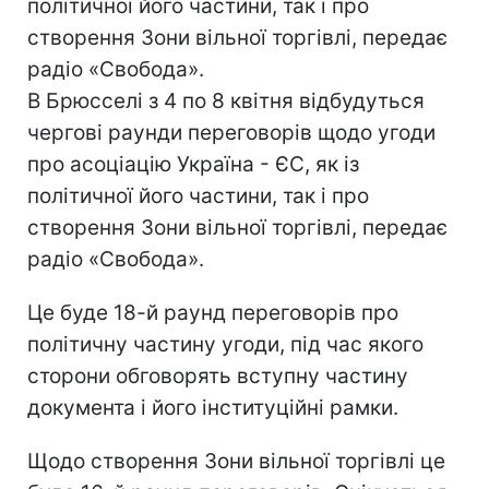
полiтичної його частини, так i про
створення Зони вiльної торгiвлi, передає
радіо «Свобода».
В Брюсселi з 4 по 8 квiтня вiдбудуться
черговi раунди переговорiв щодо угоди
про асоцiацiю Україна - ЄС, як iз
полiтичної його частини, так i про
створення Зони вiльної торгiвлi, передає
радіо «Свобода».
Це буде 18-й раунд переговорiв про
політичну частину угоди, пiд час якого
сторони обговорять вступну частину
документа i його iнституцiйнi рамки.
Щодо створення Зони вiльної торгiвлi це