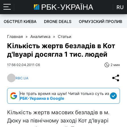
RU
ОБСТРЕЛ КИЕВА
DRONE DEALS
ОРМУЗСКИЙ ПРОЛИВ
Главная
»
Аналитика
»
Статьи
Кількість жертв безладів в Кот
д'Івуарі досягла 1 тис. людей
17:56 02.04.2011 Сб
2 мин
RBC.UA
Не трать время на шум! Читай только суть из
РБК-Украина в Google
Кількість жертв масових безладів в м.
Дюку на північному заході Кот д'Івуарі