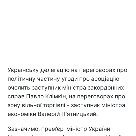
Українську делегацiю на переговорах про
полiтичну частину угоди про асоцiацiю
очолить заступник мiнiстра закордонних
справ Павло Клiмкiн, на переговорах про
зону вiльної торгiвлi - заступник мiнiстра
економiки Валерiй П'ятницький.
Зазначимо, прем'єр-міністр України