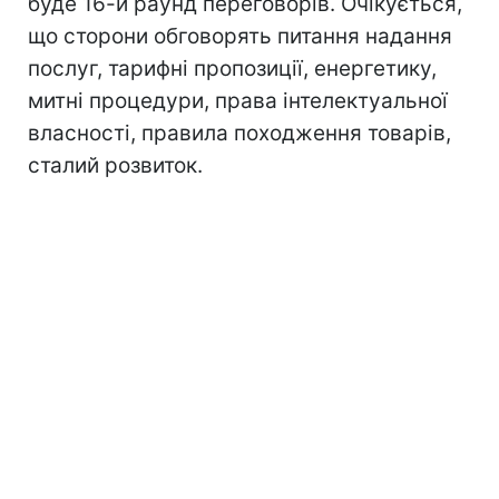
буде 16-й раунд переговорiв. Очiкується,
що сторони обговорять питання надання
послуг, тарифнi пропозицiї, енергетику,
митнi процедури, права iнтелектуальної
власностi, правила походження товарiв,
сталий розвиток.