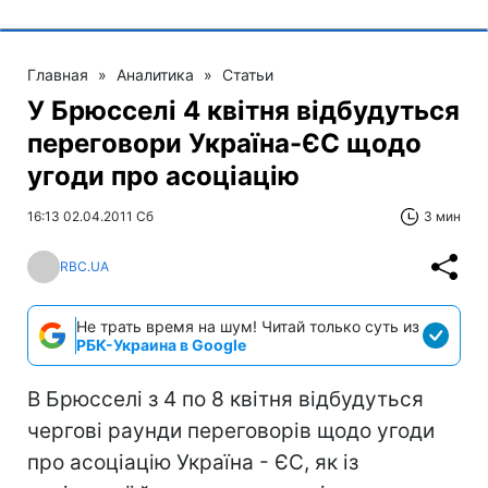
Главная
»
Аналитика
»
Статьи
У Брюсселі 4 квітня відбудуться
переговори Україна-ЄС щодо
угоди про асоцiацiю
16:13 02.04.2011 Сб
3 мин
RBC.UA
Не трать время на шум! Читай только суть из
РБК-Украина в Google
В Брюсселi з 4 по 8 квiтня вiдбудуться
черговi раунди переговорiв щодо угоди
про асоцiацiю Україна - ЄС, як iз