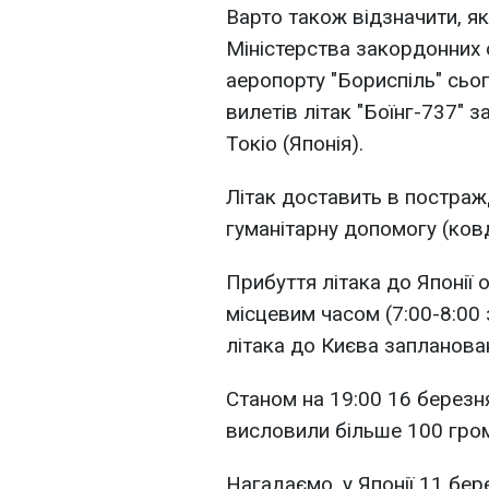
Варто також відзначити, я
Міністерства закордонних 
аеропорту "Бориспіль" сьо
вилетів літак "Боїнг-737" 
Токіо (Японія).
Літак доставить в постражд
гуманітарну допомогу (ковд
Прибуття літака до Японії 
місцевим часом (7:00-8:00 
літака до Києва запланован
Станом на 19:00 16 березн
висловили більше 100 гро
Нагадаємо, у Японії 11 бер