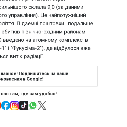
сильнішого склала 9,0 (за даними
го управління). Це найпотужніший
толіття. Підземні поштовхи і подальше
 збитків північно-східним районам
НС введено на атомному комплексі в
-1" і "Фукусіма-2"), де відбулося вже
ся витік радіації.
главное! Подпишитесь на наши
новления в Google!
 нас там, где вам удобно!