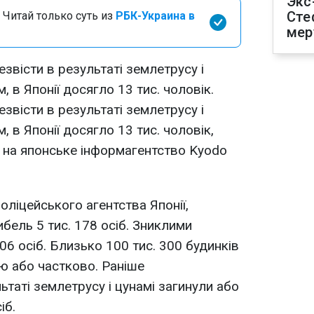
Экс
Сте
 Читай только суть из
РБК-Украина в
мер
езвісти в результаті землетрусу і
, в Японії досягло 13 тис. чоловік.
езвісти в результаті землетрусу і
, в Японії досягло 13 тис. чоловік,
 на японське інформагентство Kyodo
оліцейського агентства Японії,
бель 5 тис. 178 осіб. Зниклими
606 осіб. Близько 100 тис. 300 будинків
тю або частково. Раніше
таті землетрусу і цунамі загинули або
іб.