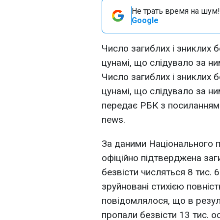
Не трать время на шум!
Google
Число загиблих і зниклих б
цунамі, що слідувало за ним
Число загиблих і зниклих б
цунамі, що слідувало за ним
передає РБК з посиланням
news.
За даними Національного п
офіційно підтверджена заги
безвісти числяться 8 тис. 
зруйновані стихією повніс
повідомлялося, що в резуль
пропали безвісти 13 тис. ос