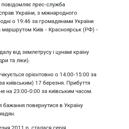
к повідомляє прес-служба
справ України, з міжнародного
годні о 19:46 за громадянами України
за маршрутом Київ - Красноярськ (РФ) -
алу від землетрусу і цунамі країну
ри та ліки).
очікується орієнтовно о 14:00-15:00 за
за київським) 17 березня. Прибуття
е на 23:00-0:00 за київським часом.
я бажання повернутися в Україну
мадян.
езня 2011 р. сталася серія