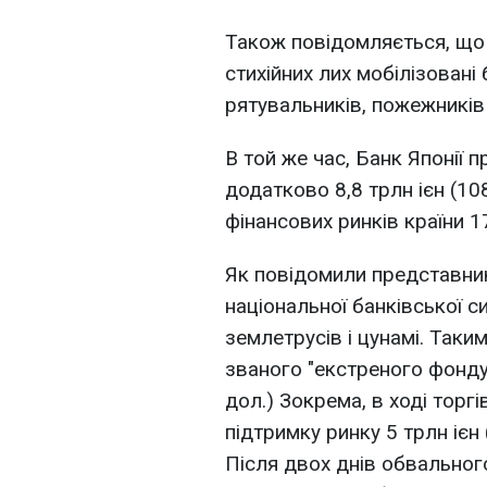
Також повідомляється, що з
стихійних лих мобілізовані
рятувальників, пожежників 
В той же час, Банк Японії 
додатково 8,8 трлн ієн (10
фінансових ринків країни 1
Як повідомили представник
національної банківської с
землетрусів і цунамі. Таки
званого "екстреного фонду
дол.) Зокрема, в ході торгі
підтримку ринку 5 трлн ієн
Після двох днів обвальног