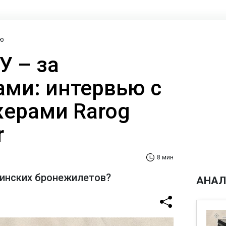
ю
У – за
ами: интервью с
ерами Rarog
r
8 мин
аинских бронежилетов?
АНАЛ