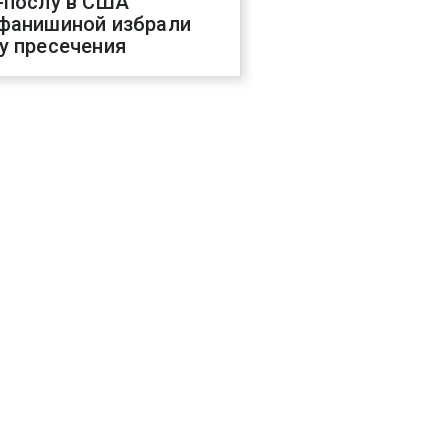
-послу в США
фанишиной избрали
у пресечения