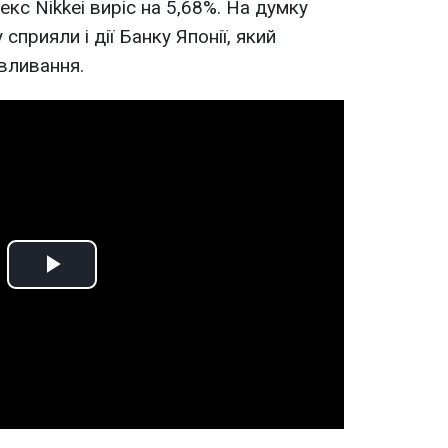
екс Nikkei виріс на 5,68%. На думку
сприяли і дії Банку Японії, який
вливання.
Play
Video