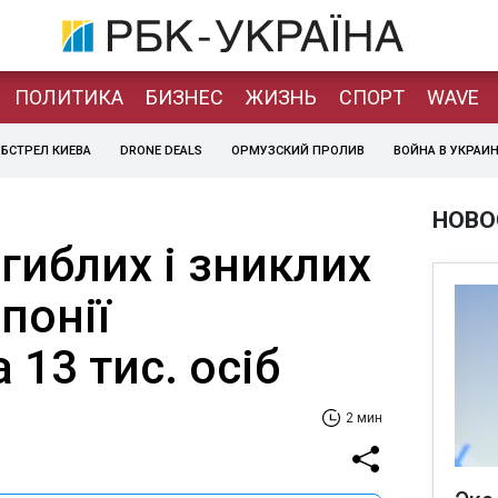
ПОЛИТИКА
БИЗНЕС
ЖИЗНЬ
СПОРТ
WAVE
БСТРЕЛ КИЕВА
DRONE DEALS
ОРМУЗСКИЙ ПРОЛИВ
ВОЙНА В УКРАИ
НОВО
агиблих і зниклих
понії
13 тис. осіб
2 мин