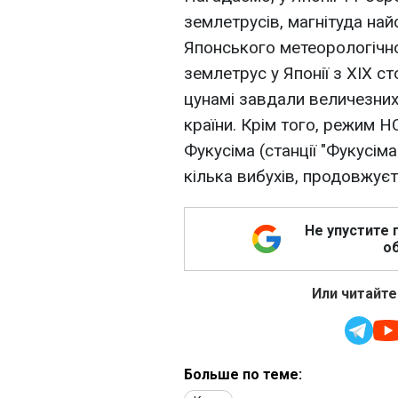
землетрусів, магнітуда най
Японського метеорологічно
землетрус у Японії з XIX с
цунамі завдали величезних
країни. Крім того, режим 
Фукусіма (станції "Фукусіма
кілька вибухів, продовжуєть
Не упустите 
об
Или читайте
Больше по теме: