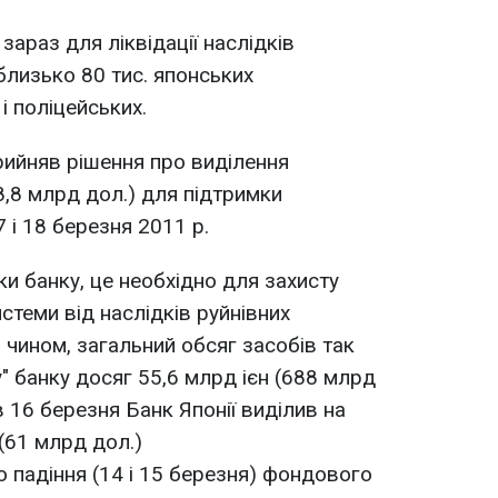
араз для ліквідації наслідків
 близько 80 тис. японських
і поліцейських.
прийняв рішення про виділення
8,8 млрд дол.) для підтримки
7 і 18 березня 2011 р.
и банку, це необхідно для захисту
истеми від наслідків руйнівних
м чином, загальний обсяг засобів так
" банку досяг 55,6 млрд ієн (688 млрд
в 16 березня Банк Японії виділив на
 (61 млрд дол.)
о падіння (14 і 15 березня) фондового