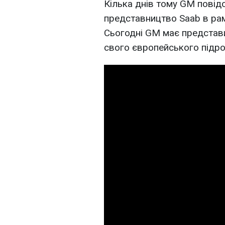
Кілька днів тому GM повід
представництво Saab в рам
Сьогодні GM має представи
свого європейського підро