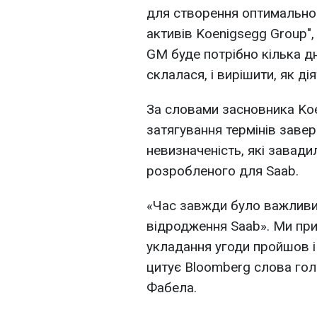
для створення оптимальног
активів Koenigsegg Group",
GM буде потрібно кілька дн
склалася, і вирішити, як дія
За словами засновника Koe
затягування термінів заве
невизначеність, які завадил
розробленого для Saab.
«Час завжди було важливим
відродження Saab». Ми пр
укладання угоди пройшов і
цитує Bloomberg слова гол
Фабела.