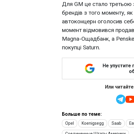
Для GM це стало третьою 
брендів з того моменту, я
автоконцерн оголосив себе
момент відмовився продав
Magna-Ощадбанк, а Penske 
покупці Saturn.
Не упустите 
об
Или читайте
Больше по теме:
Opel
Koenigsegg
Saab
Ев
Соединенные Штаты Америки