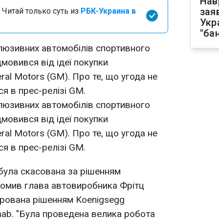
Нав
зая
 Читай только суть из
РБК-Украина в
Укр
"ба
юзивних автомобілів спортивного
мовився від ідеї покупки
al Motors (GM). Про те, що угода не
я в прес-релізі GM.
юзивних автомобілів спортивного
мовився від ідеї покупки
al Motors (GM). Про те, що угода не
я в прес-релізі GM.
була скасована за рішенням
домив глава автовиробника Фрітц
арована рішенням Koenigsegg
aab. "Була проведена велика робота