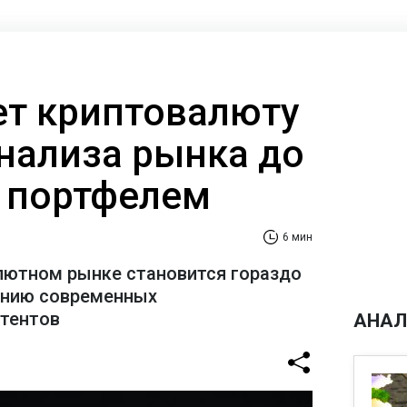
ает криптовалюту
анализа рынка до
 портфелем
6 мин
лютном рынке становится гораздо
ению современных
стентов
АНАЛ