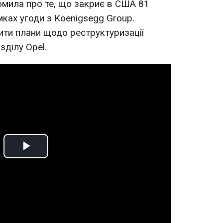
омила про те, що закриє в США 81
ках угоди з Koenigsegg Group.
ти плани щодо реструктуризації
зділу Opel.
Play
Video