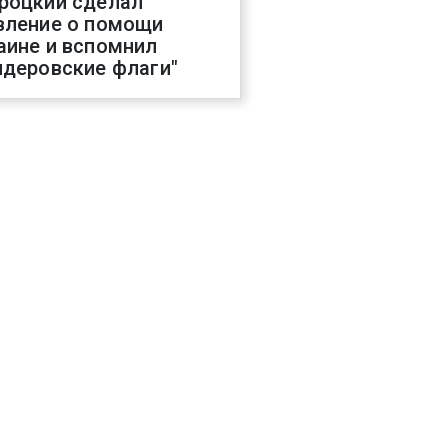
роцкий сделал
вление о помощи
аине и вспомнил
ндеровские флаги"