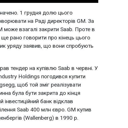
начено. 1 грудня долю цього
оворювати на Раді директорів GM. За
 може взагалі закрити Saab. Проте в
 ще рано говорити про кінець цього
ик уряду заявив, що вони спробують
рав тендер на купівлю Saab в червні. У
Industry Holdings погодився купити
gsegg, щоб той зміг реалізувати
инна була бути закрита до кінця
й інвестиційний банк відклав
ілення Saab 400 млн євро. GM купив
енбергів (Wallenberg) в 1990 р.