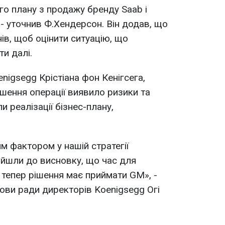
о плану з продажу бренду Saab і
 - уточнив Ф.Хендерсон. Він додав, що
ів, щоб оцінити ситуацію, що
ти далі.
nigsegg Крістіана фон Кенігсега,
ршення операції виявило ризики та
и реалізації бізнес-плану,
 фактором у нашій стратегії
ийшли до висновку, що час для
 тепер рішення має приймати GM», -
ови ради директорів Koenigsegg Огі