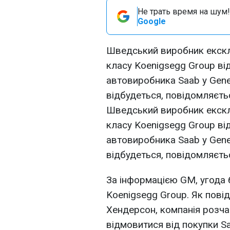
Не трать время на шум!
Google
Шведський виробник екскл
класу Koenigsegg Group від
автовиробника Saab у Gener
відбудеться, повідомляєтьс
Шведський виробник екскл
класу Koenigsegg Group від
автовиробника Saab у Gener
відбудеться, повідомляєтьс
За інформацією GM, угода 
Koenigsegg Group. Як пові
Хендерсон, компанія розч
відмовитися від покупки S