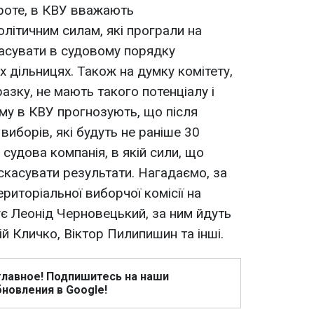
Проте, в КВУ вважають
олітичним силам, які програли на
асувати в судовому порядку
х дільницях. Також на думку комітету,
разку, не мають такого потенціалу і
ому в КВУ прогнозують, що після
иборів, які будуть не раніше 30
 судова компанія, в якій сили, що
скасувати результати. Нагадаємо, за
риторіальної виборчої комісії на
є Леонід Черновецький, за ним йдуть
й Кличко, Віктор Пилипишин та інші.
главное! Подпишитесь на наши
новления в Google!