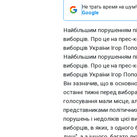
Не трать время на шум!
Google
Найбільшим порушенням під
виборців. Про це на прес-
виборців України Ігор Поп
Найбільшим порушенням під
виборців. Про це на прес-
виборців України Ігор Поп
Він зазначив, що в основно
останні тижні перед вибора
голосування мали місце, а
представниками політичних
порушень і недоліків цієї в
виборців, в яких, з одного 
душі", а з іншого, багато 