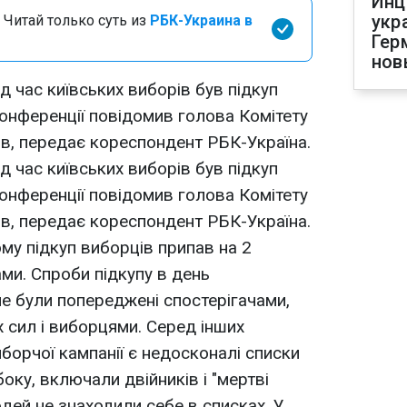
Инц
укр
 Читай только суть из
РБК-Украина в
Гер
нов
 час київських виборів був підкуп
конференції повідомив голова Комітету
ов, передає кореспондент РБК-Україна.
 час київських виборів був підкуп
конференції повідомив голова Комітету
ов, передає кореспондент РБК-Україна.
му підкуп виборців припав на 2
ми. Спроби підкупу в день
ле були попереджені спостерігачами,
 сил і виборцями. Серед інших
иборчої кампанії є недосконалі списки
боку, включали двійників і "мертві
людей не знаходили себе в списках. У