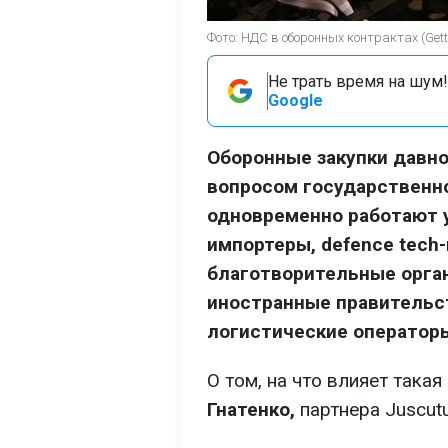
Фото: НДС в оборонных контрактах (Gett
Не трать время на шум!
Google
Оборонные закупки давн
вопросом государственно
одновременно работают 
импортеры, defence tech
благотворительные орга
иностранные правительст
логистические оператор
О том, на что влияет такая
Гнатенко,
партнера Juscut