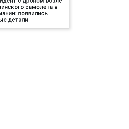
идент с дроном возле
аинского самолета в
мании: появились
ые детали