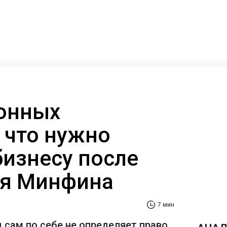
онных
 что нужно
бизнесу после
ия Минфина
7 мин
 сам по себе не определяет право