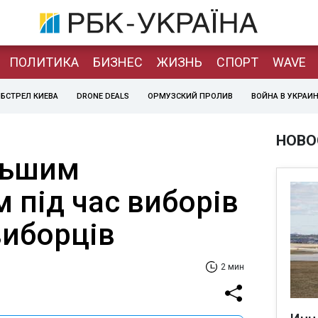
ПОЛИТИКА
БИЗНЕС
ЖИЗНЬ
СПОРТ
WAVE
БСТРЕЛ КИЕВА
DRONE DEALS
ОРМУЗСКИЙ ПРОЛИВ
ВОЙНА В УКРАИ
НОВО
льшим
 під час виборів
виборців
2 мин