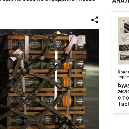
АНАЛ
Конс
корре
Буд
экз
с т
Tact