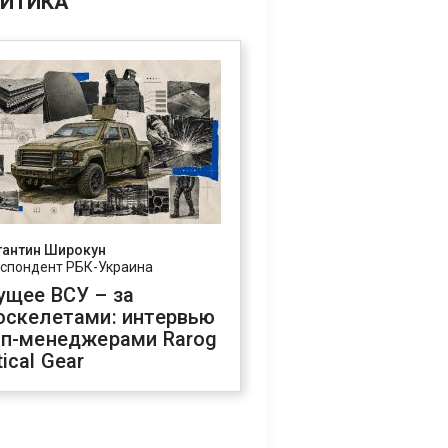
ИТИКА
тантин Широкун
спондент РБК-Украина
ущее ВСУ – за
оскелетами: интервью
оп-менеджерами Rarog
ical Gear