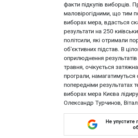
факти підкупів виборців. 
маловірогідними, що тим п
виборах мера, вдасться ск
результати на 250 київськи
політсили, які отримали по
об'єктивних підстав. В ціл
оприлюднення результатів в
травня, очікується затяжна
програли, намагатимуться 
попередніми результатах те
виборах мера Києва лідиру
Олександр Турчинов, Віталі
Не упустите 
об