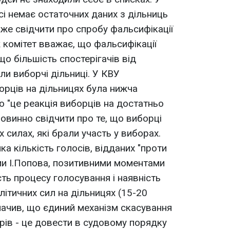
сі немає остаточних даних з дільниць
же свідчити про спробу фальсифікації
 комітет вважає, що фальсифікації
о більшість спостерігачів від
ли виборчі дільниці. У КВУ
орців на дільницях була нижча
що "це реакція виборців на достатньо
 повинно свідчити про те, що виборці
 силах, які брали участь у виборах.
ка кількість голосів, відданих "проти
ами І.Попова, позитивними моментами
сть процесу голосування і наявність
олітичних сил на дільницях (15-20
начив, що єдиний механізм скасування
орів - це довести в судовому порядку