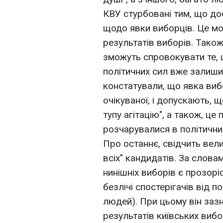
КВУ стурбовані тим, що до
щодо явки виборців. Це мо
результатів виборів. Також
зможуть спровокувати те, щ
політичних сил вже залиши
констатували, що явка виб
очікуваної, і допускають, 
тупу агітацію", а також, це
розчарувалися в політичних
Про останнє, свідчить вели
всіх" кандидатів. За слов
нинішніх виборів є прозорі
безлічі спостерігачів від п
людей). При цьому він заз
результатів київських виб