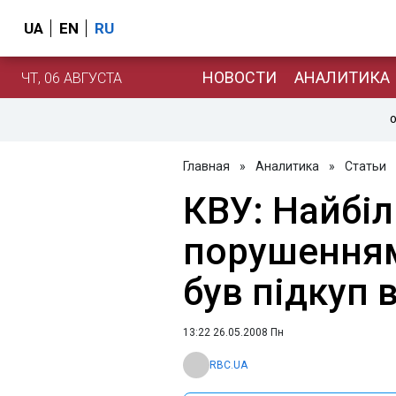
UA
EN
RU
НОВОСТИ
АНАЛИТИКА
ЧТ, 06 АВГУСТА
О
Главная
»
Аналитика
»
Статьи
КВУ: Найбі
порушенням
був підкуп 
13:22 26.05.2008 Пн
RBC.UA