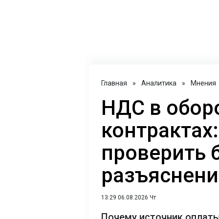
Главная
»
Аналитика
»
Мнения
НДС в обор
контрактах:
проверить 
разъяснен
13:29 06.08.2026 Чт
Почему источник оплаты