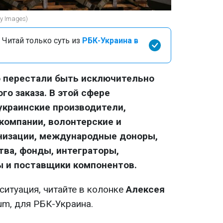
y Images)
 Читай только суть из
РБК-Украина в
о перестали быть исключительно
го заказа. В этой сфере
украинские производители,
-компании, волонтерские и
низации, международные доноры,
ва, фонды, интеграторы,
ы и поставщики компонентов.
 ситуация, читайте в колонке
Алексея
um, для РБК-Украина.