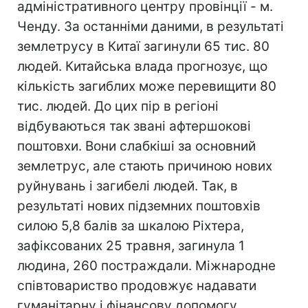
адміністративного центру провінції - м.
Ченду. За останніми даними, в результаті
землетрусу в Китаї загинули 65 тис. 80
людей. Китайська влада прогнозує, що
кількість загиблих може перевищити 80
тис. людей. До цих пір в регіоні
відбуваються так звані афтершокові
поштовхи. Вони слабкіші за основний
землетрус, але стають причиною нових
руйнувань і загибелі людей. Так, в
результаті нових підземних поштовхів
силою 5,8 балів за шкалою Ріхтера,
зафіксованих 25 травня, загинула 1
людина, 260 постраждали. Міжнародне
співтовариство продовжує надавати
гуманітарну і фінансову допомогу