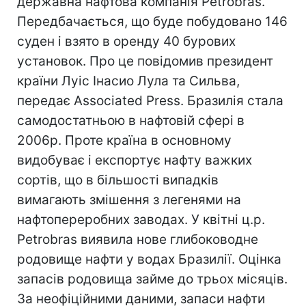
державна нафтова компанія Petrobras.
Передбачається, що буде побудовано 146
суден і взято в оренду 40 бурових
установок. Про це повідомив президент
країни Луіс Інасио Лула та Сильва,
передає Associated Press. Бразилія стала
самодостатньою в нафтовій сфері в
2006р. Проте країна в основному
видобуває і експортує нафту важких
сортів, що в більшості випадків
вимагають змішення з легенями на
нафтопереробних заводах. У квітні ц.р.
Petrobras виявила нове глибоководне
родовище нафти у водах Бразилії. Оцінка
запасів родовища займе до трьох місяців.
За неофіційними даними, запаси нафти