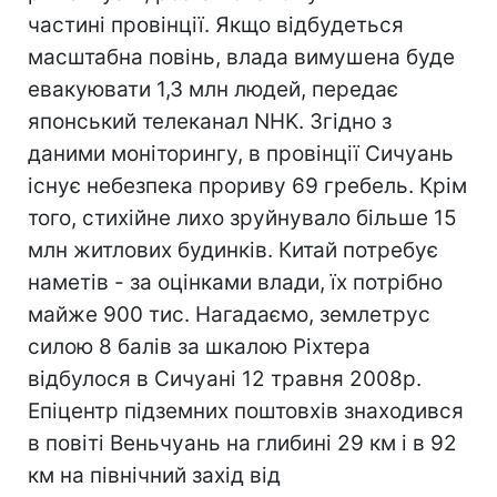
частині провінції. Якщо відбудеться
масштабна повінь, влада вимушена буде
евакуювати 1,3 млн людей, передає
японський телеканал NHK. Згідно з
даними моніторингу, в провінції Сичуань
існує небезпека прориву 69 гребель. Крім
того, стихійне лихо зруйнувало більше 15
млн житлових будинків. Китай потребує
наметів - за оцінками влади, їх потрібно
майже 900 тис. Нагадаємо, землетрус
силою 8 балів за шкалою Ріхтера
відбулося в Сичуані 12 травня 2008р.
Епіцентр підземних поштовхів знаходився
в повіті Веньчуань на глибині 29 км і в 92
км на північний захід від