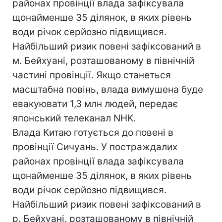
районах провінції влада зафіксувала
щонайменше 35 ділянок, в яких рівень
води річок серйозно підвищився.
Найбільший ризик повені зафіксований в
м. Бейхуані, розташованому в північній
частині провінції. Якщо станеться
масштабна повінь, влада вимушена буде
евакуювати 1,3 млн людей, передає
японський телеканал NHK.
Влада Китаю готується до повені в
провінції Сичуань. У постраждалих
районах провінції влада зафіксувала
щонайменше 35 ділянок, в яких рівень
води річок серйозно підвищився.
Найбільший ризик повені зафіксований в
р. Бейхуані, розташованому в північній