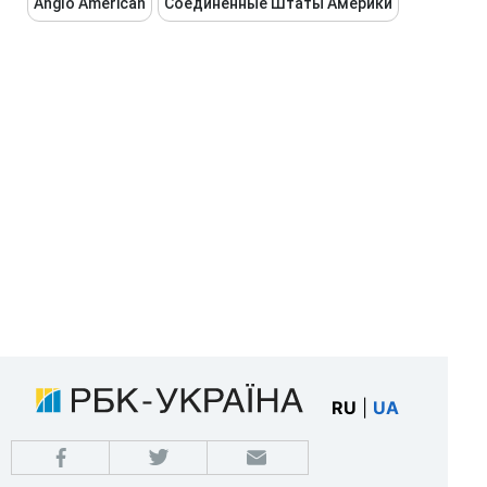
Anglo American
Соединенные Штаты Америки
RU
|
UA