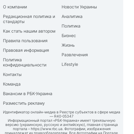
О компании
Новости Украины
Редакционная политика и
Аналитика
стандарты
Политика
Как стать нашим автором
Бизнес
Правила пользования
Жизнь
Правовая информация
Развлечения
Политика
Lifestyle
конфиденциальности
Контакты
Команда
Вакансии в РБК-Украина
Разместить рекламу
Идентификатор онлайн-медиа в Реестре субъектов в сфере медиа
— R40-05347
Информационный портал «РБК-Украина» имеет трехязычную
версию (украинскую, русскую и английскую), главная страница
портала –
https://www.rbc.ua
. Фотографии, изображения
принадлежат их правообладателям. Все фотографии на Портале,