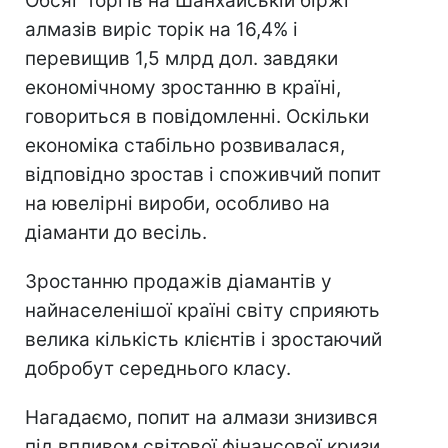
Обсяг торгів на Шанхайській біржі
алмазів виріс торік на 16,4% і
перевищив 1,5 млрд дол. завдяки
економічному зростанню в країні,
говориться в повідомленні. Оскільки
економіка стабільно розвивалася,
відповідно зростав і споживчий попит
на ювелірні вироби, особливо на
діаманти до весіль.
Зростанню продажів діамантів у
найнаселенішої країні світу сприяють
велика кількість клієнтів і зростаючий
добробут середнього класу.
Нагадаємо, попит на алмази знизився
під впливом світової фінансової кризи,