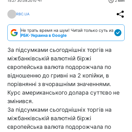
15:27 30.09.2010 Чт
2 мин
RBC.UA
Не трать время на шум! Читай только суть из
РБК-Украина в Google
За підсумками сьогоднішніх торгів на
міжбанківській валютній біржі
європейська валюта подорожчала по
відношенню до гривні на 2 копійки, в
порівнянні з вчорашніми значеннями.
Курс американського долара суттєво не
змінився.
За підсумками сьогоднішніх торгів на
міжбанківській валютній біржі
європейська валюта подорожчала по