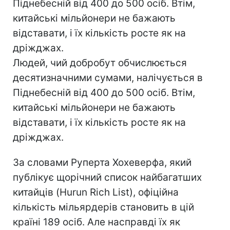
Піднебесній від 400 до 500 осіб. Втім,
китайські мільйонери не бажають
відставати, і їх кількість росте як на
дріжджах.
Людей, чий добробут обчислюється
десятизначними сумами, налічується в
Піднебесній від 400 до 500 осіб. Втім,
китайські мільйонери не бажають
відставати, і їх кількість росте як на
дріжджах.
За словами Руперта Хохеверфа, який
публікує щорічний список найбагатших
китайців (Hurun Rich List), офіційна
кількість мільярдерів становить в цій
країні 189 осіб. Але насправді їх як