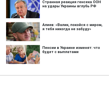
Главная
»
Аналитика
»
Статьи
Дослідження: Віруючі люди при
покупках не звертають уваги на
відомі бренди