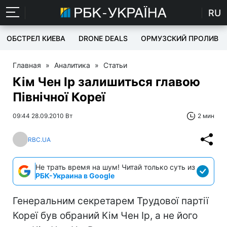
RU
ОБСТРЕЛ КИЕВА
DRONE DEALS
ОРМУЗСКИЙ ПРОЛИВ
Главная
»
Аналитика
»
Статьи
Кім Чен Ір залишиться главою
Північної Кореї
09:44 28.09.2010 Вт
2 мин
RBC.UA
Не трать время на шум! Читай только суть из
РБК-Украина в Google
Генеральним секретарем Трудової партії
Кореї був обраний Кім Чен Ір, а не його