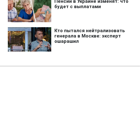
Главная
»
Аналитика
»
Статьи
Влада США оштрафувала China
Airlines на 40 млн дол
08:40 28.09.2010 Вт
2 мин
RBC.UA