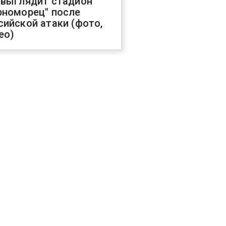
 выглядит стадион
рноморец" после
сийской атаки (фото,
ео)