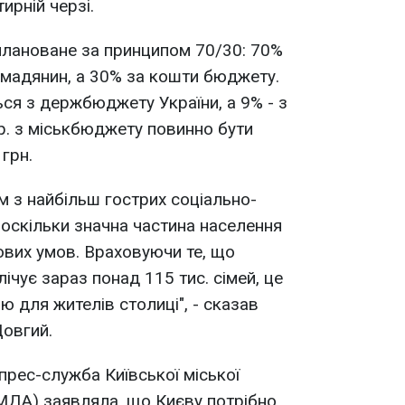
ирній черзі.
плановане за принципом 70/30: 70%
омадянин, а 30% за кошти бюджету.
ся з держбюджету України, а 9% - з
рр. з міськбюджету повинно бути
грн.
 з найбільш гострих соціально-
, оскільки значна частина населення
вих умов. Враховуючи те, що
лічує зараз понад 115 тис. сімей, це
 для жителів столиці", - сказав
Довгий.
 прес-служба Київської міської
КМДА) заявляла, що Києву потрібно