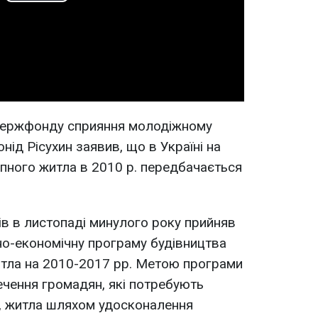
Play
Video
Держфонду сприяння молодіжному
ід Рісухин заявив, що в Україні на
пного житла в 2010 р. передбачається
ів в листопаді минулого року прийняв
но-економічну програму будівництва
итла на 2010-2017 рр. Метою програми
ечення громадян, які потребують
, житла шляхом удосконалення