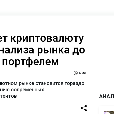
ает криптовалюту
анализа рынка до
 портфелем
6 мин
лютном рынке становится гораздо
ению современных
стентов
АНАЛ