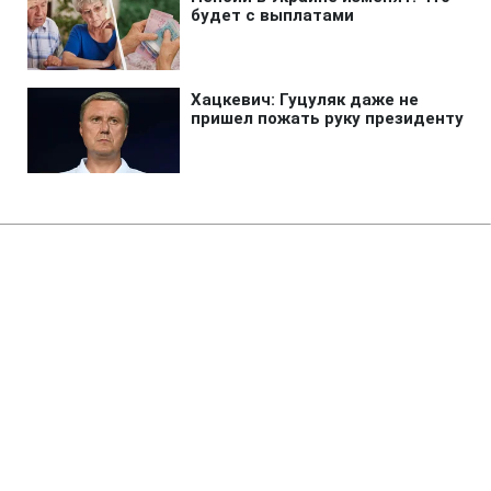
Главная
»
Аналитика
»
Статьи
ВР ухвалила закон про Кабмін
11:34 07.10.2010 Чт
3 мин
RBC.UA
Не трать время на шум! Читай только суть из
РБК-Украина в Google