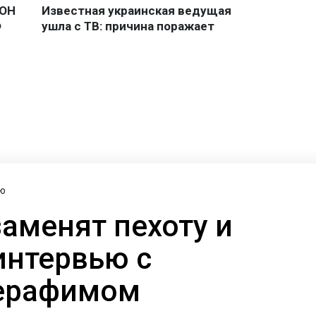
ю
заменят пехоту и
интервью с
ерафимом