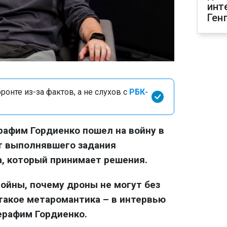
инт
Ген
онте из-за фактов, а не слухов с
РБК-
афим Гордиенко пошел на войну в
от выполнявшего задания
, который принимает решения.
войны, почему дроны не могут без
 такое метаромантика – в интервью
ерафим Гордиенко.