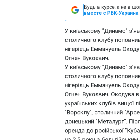
Будь в курсе, а не в ш
вместе с РБК-Украина 
У київському "Динамо" з'яв
столичного клубу поповнив
нігерієць Еммануель Окоду
Огнен Вукоєвич.
У київському "Динамо" з'яв
столичного клубу поповнив
нігерієць Еммануель Окоду
Огнен Вукоєвич. Окодува в
українських клубів вищої л
"Ворсклу", столичний "Арсе
донецький "Металург". Піс
оренда до російської "Кубан
на 2,5 роки з бельгійським 