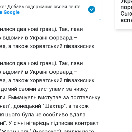
Укр
пор
оке! Добавь содержание своей ленте
в Google
Сыз
всп
илися два нові гравці. Так, лави
 відомий в Україні форвард –
ва, а також хорватський півзахисник
илися два нові гравці. Так, лави
 відомий в Україні форвард –
ва, а також хорватський півзахисник
ідомий своїми виступами за низку
іги. Еммануель виступав за полтавську
нал", донецький "Шахтар", а також
ля цього була не особливо вдала
і". У січні нігерієць підписав контракт
"Жерміналь" (Беєрсхот), звідки його і