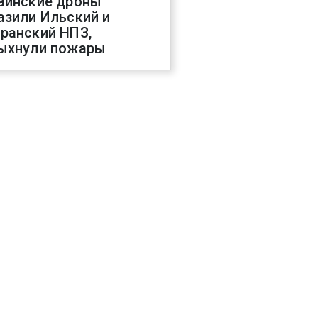
аинские дроны
азили Ильский и
ранский НПЗ,
ыхнули пожары