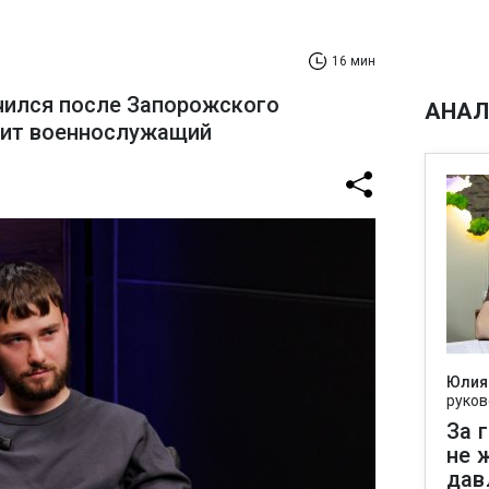
16 мин
чился после Запорожского
АНАЛ
рит военнослужащий
Юлия
руков
За 
не 
дав