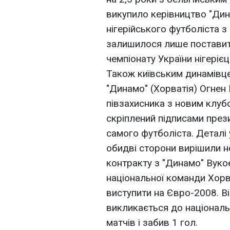
викупило керівництво "Дин
нігерійського футболіста з
залишилося лише поставити
чемпіонату України нігерієц
Також київським динамівц
"Динамо" (Хорватія) Огнен 
півзахисника з новим клубо
скріплений підписами прези
самого футболіста. Деталі 
обидві сторони вирішили н
контракту з "Динамо" Вук
національної команди Хорват
виступити на Євро-2008. В
викликається до національн
матчів і забив 1 гол.