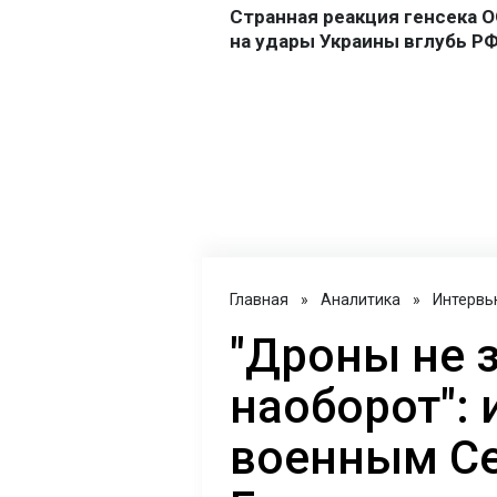
Главная
»
Аналитика
»
Интервь
"Дроны не 
наоборот": 
военным С