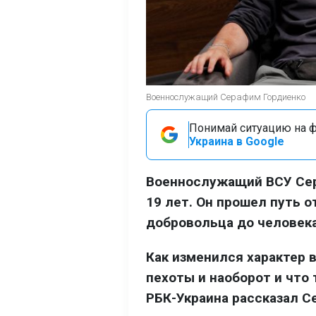
Военнослужащий Серафим Гордиенко
Понимай ситуацию на фр
Украина в Google
Военнослужащий ВСУ Сер
19 лет. Он прошел путь 
добровольца до человека
Как изменился характер 
пехоты и наоборот и что
РБК-Украина рассказал С