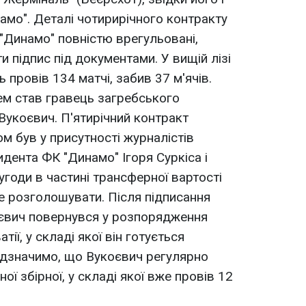
амо". Деталі чотирирічного контракту
 "Динамо" повністю врегульовані,
 підпис під документами. У вищій лізі
ь провів 134 матчі, забив 37 м'ячів.
ем став гравець загребського
Вукоєвич. П'ятирічний контракт
м був у присутності журналістів
дента ФК "Динамо" Ігоря Суркіса і
угоди в частині трансферної вартості
е розголошувати. Після підписання
оєвич повернувся у розпорядження
ії, у складі якої він готується
ідзначимо, що Вукоєвич регулярно
ої збірної, у складі якої вже провів 12