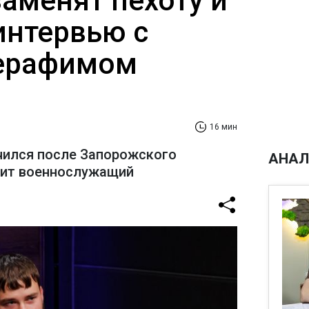
заменят пехоту и
интервью с
ерафимом
16 мин
чился после Запорожского
АНАЛ
рит военнослужащий