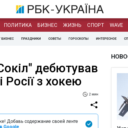
ПОЛИТИКА
БИЗНЕС
ЖИЗНЬ
СПОРТ
WAVE
 БИЗНЕС
ПРАЗДНИКИ
СОВЕТЫ
ГОРОСКОПЫ
ИНТЕРЕСНОЕ
С
НОВО
Сокіл" дебютував
і Росії з хокею
2 мин
оке! Добавь содержание своей ленте
в Google