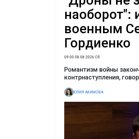
"Дроны не 
наоборот": 
военным С
Гордиенко
09:00 08.08.2026 Сб
Романтизм войны закон
контрнаступления, гово
ЮЛИЯ АКИМОВА