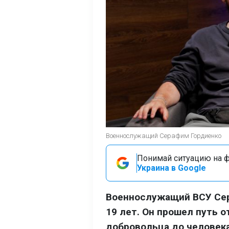
Военнослужащий Серафим Гордиенко
Понимай ситуацию на фр
Украина в Google
Военнослужащий ВСУ Сер
19 лет. Он прошел путь 
добровольца до человека