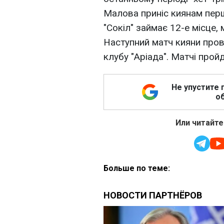
Малова приніс киянам перш
"Сокіл" займає 12-е місце,
Наступний матч кияни пров
клубу "Аріада". Матчі прой
Не упустите 
об
Или читайте
Больше по теме: