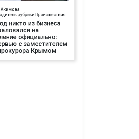
 Акимова
одитель рубрики Происшествия
год никто из бизнеса
жаловался на
ление официально:
ервью с заместителем
прокурора Крымом