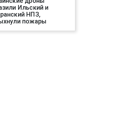
аинские дроны
азили Ильский и
ранский НПЗ,
ыхнули пожары