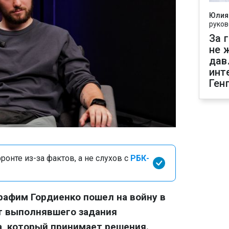
Юлия
руков
За 
не 
дав
инт
Ген
онте из-за фактов, а не слухов с
РБК-
афим Гордиенко пошел на войну в
от выполнявшего задания
, который принимает решения.