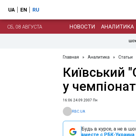
UA
EN
RU
НОВОСТИ
АНАЛИТИКА
СБ, 08 АВГУСТА
ШОУ
Главная
»
Аналитика
»
Статьи
Київський "
у чемпіонат
16:06 24.09.2007 Пн
RBC.UA
Будь в курсе, а не в ш
вместе с РБК-Украина 