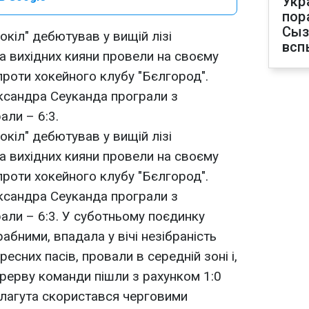
Укр
пор
Сыз
окіл" дебютував у вищій лізі
всп
На вихідних кияни провели на своєму
роти хокейного клубу "Бєлгород".
ксандра Сеуканда програли з
али – 6:3.
окіл" дебютував у вищій лізі
На вихідних кияни провели на своєму
роти хокейного клубу "Бєлгород".
ксандра Сеуканда програли з
рали – 6:3. У суботньому поєдинку
абними, впадала у вічі незібраність
есних пасів, провали в середній зоні і,
ерерву команди пішли з рахунком 1:0
 Благута скористався черговими