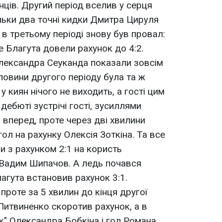
нців. Другий період вселив у серця
ільки два точні кидки Дмитра Цируля
в третьому періоді знову був провал:
же Благута довели рахунок до 4:2.
Олександра Сеуканда показали зовсім
ловини другого періоду була та ж
у киян нічого не виходить, а гості цим
дебюті зустрічі гості, зусиллями
вперед, проте через дві хвилини
гол на рахунку Олексія Зоткіна. Та все
и з рахунком 2:1 на користь
 Вадим Шипачов. А ледь почався
лагута встановив рахунок 3:1.
проте за 5 хвилин до кінця другої
Литвиненко скоротив рахунок, а в
ік" Олександра Бобкіна і гол Романа