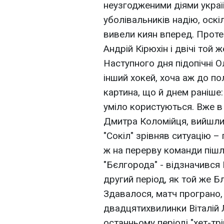
неузгодженими діями украї
уболівальників надію, оск
вивели киян вперед. Проте 
Андрій Кірюхін і двічі той 
Наступного дня підопічні 
інший хокей, хоча аж до по
картина, що й днем раніше: 
уміло користуються. Вже в 
Дмитра Коломійця, вийшли 
"Сокіл" зрівняв ситуацію – 
ж на перерву команди пішл
"Бєлгорода" - відзначився
другий період, як той же Б
Здавалося, матч програно, 
двадцятихвилинки Віталій 
останньому періоді "хет-тр