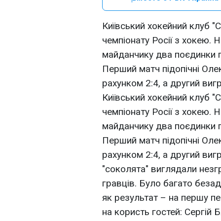
Київський хокейний клуб "С
чемпіонату Росії з хокею. 
майданчику два поєдинки п
Перший матч підопічні Оле
рахунком 2:4, а другий вигр
Київський хокейний клуб "С
чемпіонату Росії з хокею. 
майданчику два поєдинки п
Перший матч підопічні Оле
рахунком 2:4, а другий виг
"соколята" виглядали незгр
гравців. Було багато безадр
як результат – на першу п
на користь гостей: Сергій