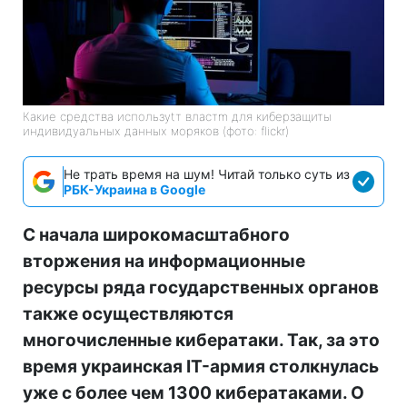
Какие средства используtт властm для киберзащиты
индивидуальных данных моряков (фото: flickr)
Не трать время на шум! Читай только суть из
РБК-Украина в Google
С начала широкомасштабного
вторжения на информационные
ресурсы ряда государственных органов
также осуществляются
многочисленные кибератаки. Так, за это
время украинская IT-армия столкнулась
уже с более чем 1300 кибератаками. О