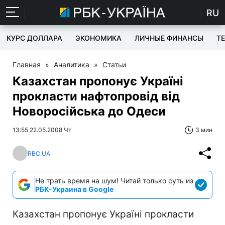
RU
КУРС ДОЛЛАРА
ЭКОНОМИКА
ЛИЧНЫЕ ФИНАНСЫ
T
Главная
»
Аналитика
»
Статьи
Казахстан пропонує Україні
прокласти нафтопровід від
Новоросійська до Одеси
13:55 22.05.2008 Чт
3 мин
RBC.UA
Не трать время на шум! Читай только суть из
РБК-Украина в Google
Казахстан пропонує Україні прокласти