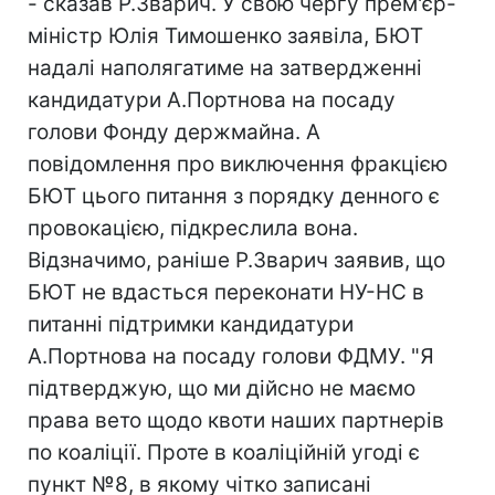
- сказав Р.Зварич. У свою чергу прем'єр-
міністр Юлія Тимошенко заявіла, БЮТ
надалі наполягатиме на затвердженні
кандидатури А.Портнова на посаду
голови Фонду держмайна. А
повідомлення про виключення фракцією
БЮТ цього питання з порядку денного є
провокацією, підкреслила вона.
Відзначимо, раніше Р.Зварич заявив, що
БЮТ не вдасться переконати НУ-НС в
питанні підтримки кандидатури
А.Портнова на посаду голови ФДМУ. "Я
підтверджую, що ми дійсно не маємо
права вето щодо квоти наших партнерів
по коаліції. Проте в коаліційній угоді є
пункт №8, в якому чітко записані