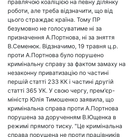
правлячою коаліцією на певну ділянку
роботи, але треба відзначити, що від
цього страждає країна. Тому ПР
безумовно не голосуватиме ні за
призначення А.Портнова, ні за зняття
В.Семенюк. Відзначимо, 19 травня ц.р.
проти А.Портнова було порушено
кримінальну справу за фактом замаху на
незаконну приватизацію по частині
першій статті 233 КК і частині другій
статті 365 УК. У свою чергу, прем'єр-
міністр Юлія Тимошенко заявила, що
кримінальна справа проти А.Портнова
порушена за дорученням В.Ющенка в
режимі прямого тиску. "Це кримінальна
справа порушена не проти працівників