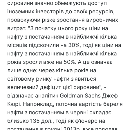
сировини значно обмежують доступ
іноземних інвесторів до своїх ресурсів,
провокуючи різке зростання виробничих
витрат. "З початку цього року ціни на
нафту з постачанням в найближчі кілька
місяців підскочили на 30%, тоді як ціни на
нафту з постачанням в найближчі кілька
років зросли вже на 50%. А це означає
лише одне: через кілька років на
світовому ринку нафти з'явиться
величезний дефіцит цієї сировини", -
відзначає аналітик Goldman Sachs Джеф
Кюрі. Наприклад, поточна вартість бареля
нафти з постачанням в червні складає
близько 135 дол., тоді як ф'ючерс на
постачання в грудні 2013р. вже подолав