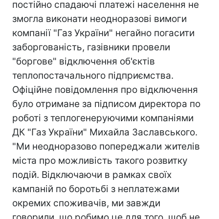
постійно спадаючі платежі населення не
змогла виконати неодноразові вимоги
компанії "Газ України" негайно погасити
заборгованість, газівники провели
"боргове" відключення об'єктів
теплопостачального підприємства.
Офіційне повідомлення про відключення
було отримане за підписом директора по
роботі з теплогенеруючими компаніями
ДК "Газ України" Михайла Заславського.
"Ми неодноразово попереджали жителів
міста про можливість такого розвитку
подій. Відключаючи в рамках своїх
кампаній по боротьбі з неплатежами
окремих споживачів, ми завжди
говорили, що робимо це для того, щоб не