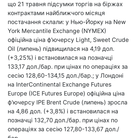
що 21 травня підсумки торгів на біржах
контрактами найближчого місяця
постачання склали: у Нью-Йорку на New
York Mercantile Exchange (NYMEX)
офіційна ціна ф'ючерсу Light, Sweet Crude
Oil (липень) підвищилася на 4,19 дол.
(+3,25%) і встановилася на позначці
133,17 дол./бар. при цінах по операціях за
сесію 128,60-134,15 дол./бар.; у Лондоні
на InterContinental Exchange Futures
Europe (IСE Futures Europe) офіційна ціна
ф'ючерсу IPE Brent Crude (липень) зросла
на 4,86 дол. (+3,8%) і встановилася на
позначці 132,70 дол./бар. при цінах по
операціях за сесію 127,80-133,67 дол./