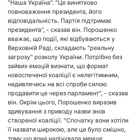
"Наша Україна". "Це винятково
повноваження президента, його
відповідальність. Партія підтримає
президента", - сказав він. Порошенко
вважає, що події, які відбуваються у
Верховній Раді, складають "реальну
загрозу" розколу України. Потрібно без
зайвих емоцій визнати, що формат
новоспеченої коаліції є нелегітимним,
недивлячись на всі спроби силою
продавити це через парламент", - сказав
він. Окрім цього, Порошенко виразив
здивування з приводу назви знов
створеної коаліції. "Спочатку вони хотіли
її назвати широкою, але це було смішно,
тому що вона налічувала менше