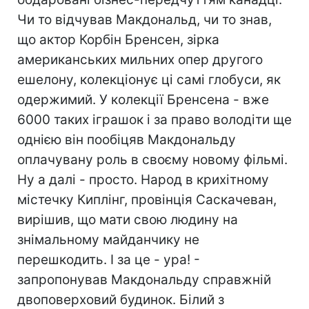
Чи то відчував Макдональд, чи то знав,
що актор Корбін Бренсен, зірка
американських мильних опер другого
ешелону, колекціонує ці самі глобуси, як
одержимий. У колекції Бренсена - вже
6000 таких іграшок і за право володіти ще
однією він пообіцяв Макдональду
оплачувану роль в своєму новому фільмі.
Ну а далі - просто. Народ в крихітному
містечку Киплінг, провінція Саскачеван,
вирішив, що мати свою людину на
знімальному майданчику не
перешкодить. І за це - ура! -
запропонував Макдональду справжній
двоповерховий будинок. Білий з