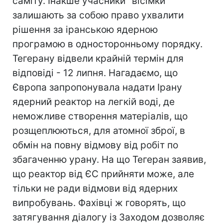
саміту. Інакше учасники "вісімки"
залишають за собою право ухвалити
рішення за іранською ядерною
програмою в односторонньому порядку.
Тегерану відвели крайній термін для
відповіді - 12 липня. Нагадаємо, що
Європа запропонувала надати Ірану
ядерний реактор на легкій воді, де
неможливе створення матеріалів, що
розщеплюються, для атомної зброї, в
обмін на повну відмову від робіт по
збагаченню урану. На що Тегеран заявив,
що реактор від ЄС прийняти може, але
тільки не ради відмови від ядерних
випробувань. Фахівці ж говорять, що
затягування діалогу із Заходом дозволяє