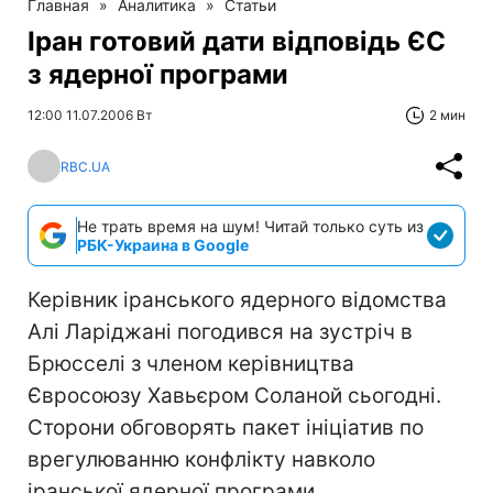
Главная
»
Аналитика
»
Статьи
Іран готовий дати відповідь ЄС
з ядерної програми
12:00 11.07.2006 Вт
2 мин
RBC.UA
Не трать время на шум! Читай только суть из
РБК-Украина в Google
Керівник іранського ядерного відомства
Алі Ларіджані погодився на зустріч в
Брюсселі з членом керівництва
Євросоюзу Хавьєром Соланой сьогодні.
Сторони обговорять пакет ініціатив по
врегулюванню конфлікту навколо
іранської ядерної програми,