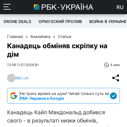
RU
DRONE DEALS
ОРМУЗСКИЙ ПРОЛИВ
ВОЙНА В УКРАИНЕ
Главная
»
Аналитика
»
Статьи
Канадець обміняв скріпку на
дім
13:58 11.07.2006 Вт
4 мин
RBC.UA
Не трать время на шум! Читай только суть из
РБК-Украина в Google
Канадець Кайл Макдональд добився
свого - в результаті низки обмінів,