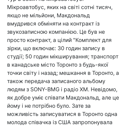
Мікроавтобус, яких на світі сотні тисяч,
якщо не мільйони, Макдональд
вмудрився обміняти на контракт із
звукозаписною компанією. Це був не
просто контракт, а цілий "Комплект для
зірки, що включає: 30 годин запису в
студії; 50 годин мікширування; транспорт
в канадське місто Торонто з будь-якої
точки світу і назад; мешкання в Торонто, а
також передача записаного альбому
людям з SONY-BMG і радіо XM. Невідомо,
як добре уміє співати Макдональд, але це
йому і не потрібно було. Зате за
можливість записуватися в Торонто одна
молода співачка із США запропонувала