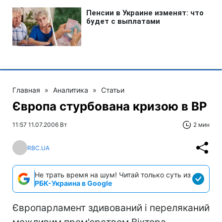
Главная
»
Аналитика
»
Статьи
Європа стурбована кризою в ВР
11:57 11.07.2006 Вт
2 мин
RBC.UA
Не трать время на шум! Читай только суть из
РБК-Украина в Google
Європарламент здивований і переляканий