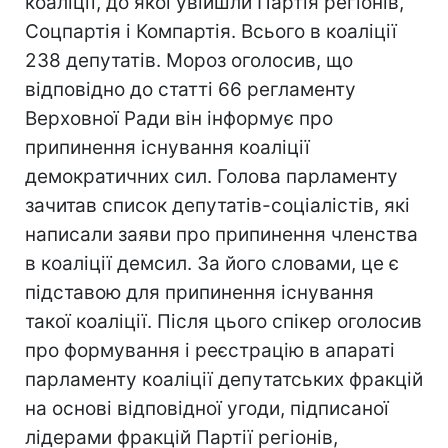
коаліції, до якої увійшли Партія регіонів,
Соцпартія і Компартія. Всього в коаліції
238 депутатів. Мороз оголосив, що
відповідно до статті 66 регламенту
Верховної Ради він інформує про
припинення існування коаліції
демократичних сил. Голова парламенту
зачитав список депутатів-соціалістів, які
написали заяви про припинення членства
в коаліції демсил. За його словами, це є
підставою для припинення існування
такої коаліції. Після цього спікер оголосив
про формування і реєстрацію в апараті
парламенту коаліції депутатських фракцій
на основі відповідної угоди, підписаної
лідерами фракцій Партії регіонів,