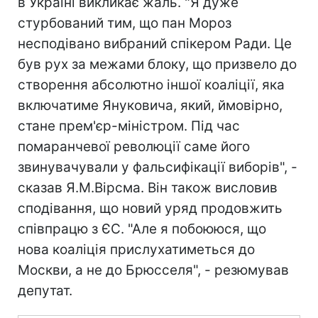
в Україні викликає жаль. "Я дуже
стурбований тим, що пан Мороз
несподівано вибраний спікером Ради. Це
був рух за межами блоку, що призвело до
створення абсолютно іншої коаліції, яка
включатиме Януковича, який, ймовірно,
стане прем'єр-міністром. Під час
помаранчевої революції саме його
звинувачували у фальсифікації виборів", -
сказав Я.М.Вірсма. Він також висловив
сподівання, що новий уряд продовжить
співпрацю з ЄС. "Але я побоююся, що
нова коаліція прислухатиметься до
Москви, а не до Брюсселя", - резюмував
депутат.