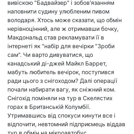
вивіскою "Бадвайзер" і зобов'язанням
наповнити судину улюбленим пивом
володаря. Хтось може сказати, що обмін
нерівноцінний, але ж отримавши бочку,
Макдональд став рекламувати її в
інтернеті як "набір для вечірки "Зроби
сам". Чи варто дивуватися, що
канадський ді-джей Майкл Баррет,
мабуть любитель вечірок, поступився
ради цього з снігоходом? Далі операції
почали набирати вагу, як сніжний ком.
Снігохід поміняли на тур в Скелястих
горах в Британській Колумбії.
Утримавшись від спокуси кинути все і
відпочити, невтомний підприємець віддав
тур в обмін на мікроавтобус.