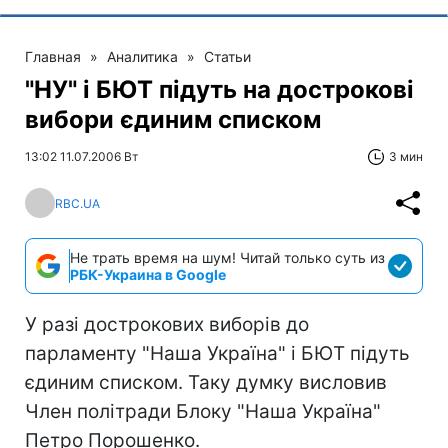
Главная
»
Аналитика
»
Статьи
"НУ" і БЮТ підуть на дострокові
вибори єдиним списком
13:02 11.07.2006 Вт
3 мин
RBC.UA
Не трать время на шум! Читай только суть из
РБК-Украина в Google
У разі дострокових виборів до
парламенту "Наша Україна" і БЮТ підуть
єдиним списком. Таку думку висловив
Член політради Блоку "Наша Україна"
Петро Порошенко.