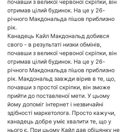
почавши з великої червоної скріпки, він
отримав цілий будинок. На це у 26-
річного Макдональда пішов приблизно
рік.
Канадець Кайл Макдональд добився
свого - в результаті низки обмінів,
почавши з великої червоної скріпки, він
отримав цілий будинок. На це у 26-
річного Макдональда пішов приблизно
рік. Макдональд завжди вірив в те, що,
почавши з простої скріпки, він зможе
прийти до поставленої мети. У цьому
йому допоміг інтернет і незвичайні
здібності маркетолога. Просто кажучи,
канадець добре уміє хвалити те, що у
нього є. При цьому Кайл дав обіцянку не