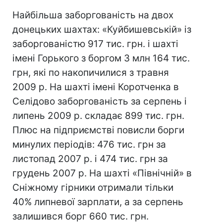
Найбільша заборгованість на двох
донецьких шахтах: «Куйбишевській» із
заборгованістю 917 тис. грн. і шахті
імені Горького з боргом 3 млн 164 тис.
грн, які по накопичилися з травня
2009 р. На шахті імені Коротченка в
Селідово заборгованість за серпень і
липень 2009 р. складає 899 тис. грн.
Плюс на підприємстві повисли борги
минулих періодів: 476 тис. грн за
листопад 2007 р. і 474 тис. грн за
грудень 2007 р. На шахті «Північній» в
Сніжному гірники отримали тільки
40% липневої зарплати, а за серпень
залишився борг 660 тис. грн.