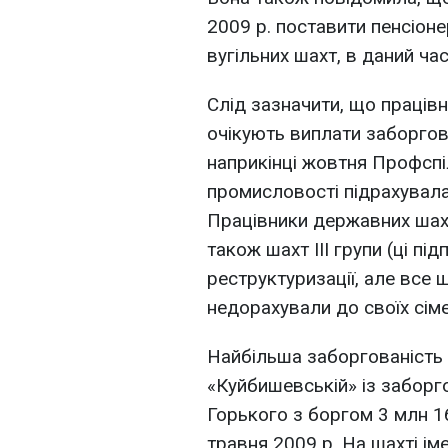
2009 р. поставити пенсіоне
вугільних шахт, в даний час
Слід зазначити, що працівн
очікують виплати заборгов
наприкінці жовтня Профспіл
промисловості підрахувала
Працівники державних шахт,
також шахт III групи (ці п
реструктуризації, але все 
недорахували до своїх сіме
Найбільша заборгованість 
«Куйбишевській» із заборгов
Горького з боргом 3 млн 16
травня 2009 р. На шахті ім