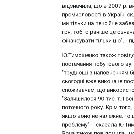
відзначила, що в 2007 р. в
промисловості в Україні ск
ми тільки на пенсійне заб
грн, тобто раніше це означа
фінансувати тільки цю", - 
Ю.Тимошенко також повідо
постачання побутового вуг
"труднощі з наповненням б
сьогодні вже виконане пос
споживачам, що використо
"Залишилося 90 тис. т. І вс
поточного року. Крім того, 
якщо воно не належне, то 
проблему", - сказала Ю.Ти
Вона також повідомила, що 