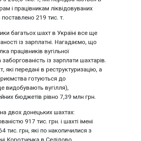
рам і працівникам ліквідовуваних
 поставлено 219 тис. т.
ики багатьох шахт в Україні все ще
аності із зарплатні. Нагадаємо, що
ка працівників вугільної
 заборгованість із зарплати шахтарів.
 які передані в реструктуризацію, а
ідприємства готуються до
ще видобувають вугілля),
йних бюджетів рівно 7,39 млн грн.
на двох донецьких шахтах:
аністю 917 тис. грн. і шахті імені
4 тис. грн, які по накопичилися з
ені Коротченка в Селідово