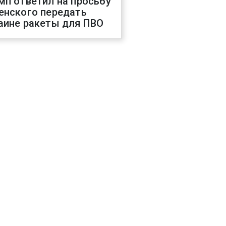
мп ответил на просьбу
енского передать
аине ракеты для ПВО