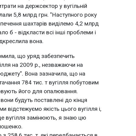
итрати на держсектор у вугільній
лали 5,8 млрд грн. "Наступного року
езпечення шахтарів виділемо 4,2 млрд
ло б - відкласти всі інші проблеми і
підкреслила вона.
мила, що уряд забезпечить
ілля на 2009 р., незважаючи на
юджету". Вона зазначила, що на
тачання 784 тис. т вугілля побутовим
вують його для опалювання.
і вони будуть поставлені до кінця
ми відстежуємо якість цього вугілля і,
це вугілля замінюють, я знаю цю
мошенко.
з 258,6 тис. т, які передбачається в