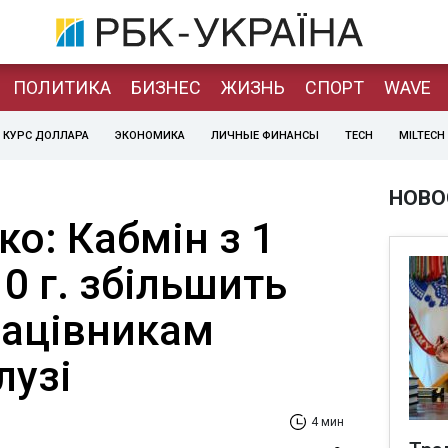
ПОЛИТИКА
БИЗНЕС
ЖИЗНЬ
СПОРТ
WAVE
КУРС ДОЛЛАРА
ЭКОНОМИКА
ЛИЧНЫЕ ФИНАНСЫ
TECH
MILTECH
НОВО
о: Кабмін з 1
0 г. збільшить
рацівникам
лузі
4 мин