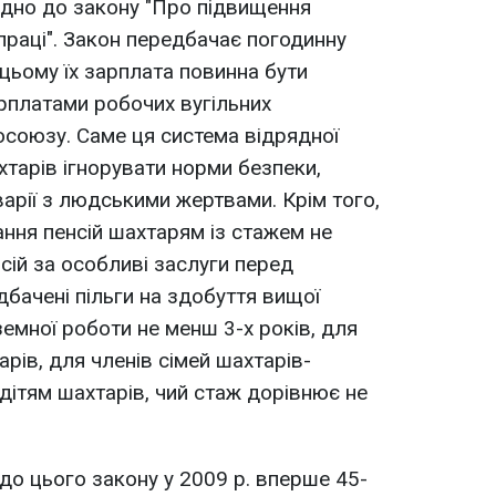
ідно до закону "Про підвищення
праці". Закон передбачає погодинну
 цьому їх зарплата повинна бути
рплатами робочих вугільних
осоюзу. Саме ця система відрядної
хтарів ігнорувати норми безпеки,
варії з людськими жертвами. Крім того,
ння пенсій шахтарям із стажем не
нсій за особливі заслуги перед
дбачені пільги на здобуття вищої
дземної роботи не менш 3-х років, для
арів, для членів сімей шахтарів-
ож дітям шахтарів, чий стаж дорівнює не
до цього закону у 2009 р. вперше 45-