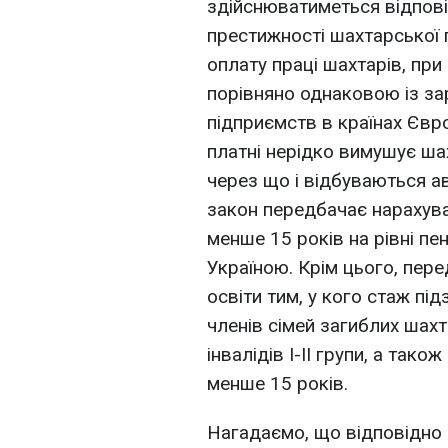
здійснюватиметься відпов
престижності шахтарської 
оплату праці шахтарів, при
порівняно однаковою із за
підприємств в країнах Євр
платні нерідко вимушує ша
через що і відбуваються а
закон передбачає нарахува
менше 15 років на рівні пе
Україною. Крім цього, пере
освіти тим, у кого стаж пі
членів сімей загиблих шахт
інвалідів І-ІІ групи, а так
менше 15 років.
Нагадаємо, що відповідно 