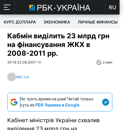
RU
КУРС ДОЛЛАРА
ЭКОНОМИКА
ЛИЧНЫЕ ФИНАНСЫ
T
Кабмін виділить 23 млрд грн
на фінансування ЖКХ в
2008-2011 рр.
20:18 23.08.2007 Чт
2 мин
RBC.UA
Не трать время на шум! Читай только
суть из
РБК-Украина в Google
Кабінет міністрів України схвалив
виділення 23 млрд грн на