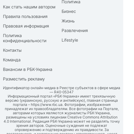
Политика
Как стать нашим автором
Бизнес
Правила пользования
Жизнь
Правовая информация
Развлечения
Политика
Lifestyle
конфиденциальности
Контакты
Команда
Вакансии в РБК-Украина
Разместить рекламу
Идентификатор онлайн-медиа в Реестре субъектов в сфере медиа
— R40-05347
Информационный портал «РБК-Украина» имеет трехязычную
версию (украинскую, русскую и английскую), главная страница
портала –
https://www.rbc.ua
. Фотографии, изображения
принадлежат их правообладателям. Все фотографии на Портале,
авторами которых являются журналисты РБК-Украина,
размещены на условиях лицензии Creative Commons Attribution
4.0 International. Редакция РБК-Украина может не разделять точку
зрения авторов. Оценочные суждения не подлежат
опровержению и подтверждению их правдивости. За
достоверность и содержание рекламы ответственность несет