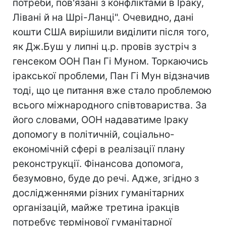
потреби, пов'язані з конфліктами в Іраку,
Лівані й на Шрі-Ланці". Очевидно, дані
кошти США вирішили виділити після того,
як Дж.Буш у липні ц.р. провів зустріч з
генсеком ООН Пан Гі Муном. Торкаючись
іракської проблеми, Пан Гі Мун відзначив
тоді, що це питання вже стало проблемою
всього міжнародного співтовариства. За
його словами, ООН надаватиме Іраку
допомогу в політичній, соціально-
економічній сфері в реалізації плану
реконструкції. Фінансова допомога,
безумовно, буде до речі. Адже, згідно з
дослідженнями різних гуманітарних
організацій, майже третина іракців
потребує термінової гуманітарної