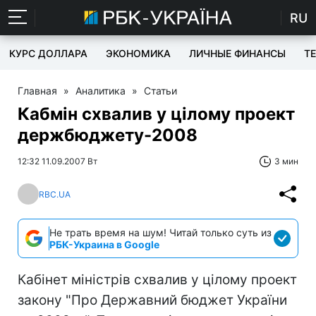
RU
КУРС ДОЛЛАРА
ЭКОНОМИКА
ЛИЧНЫЕ ФИНАНСЫ
T
Главная
»
Аналитика
»
Статьи
Кабмін схвалив у цілому проект
держбюджету-2008
12:32 11.09.2007 Вт
3 мин
RBC.UA
Не трать время на шум! Читай только суть из
РБК-Украина в Google
Кабінет міністрів схвалив у цілому проект
закону "Про Державний бюджет України