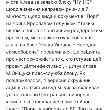
міста Києва за заявою блоку "НУ-НС"
щодо визнання неправомірними дій
Мін'юсту щодо видачі документів "Порі"
на чолі з Ярославом Годунком. "Таким
чином, епопея з політичним рейдерським
проектом, метою якого була зовнішня
атака на блок "Наша Україна - Народна
самооборона", провалилася. Це свідчить
про неспроможність тих, хто готував цей
проект, діяти ефективно", - цитує слова
М.Оніщука прес-служба блоку. Як
повідомлялося, 4 вересня окружний
адміністративний суд м. Києва скасував
усі постанови Центральної виборчої
комісії, які стосувалися самостійної
участі "Пори" у виборах до ВР. Того ж дня