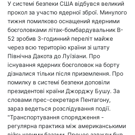
У системі безпеки США відбувся великий
прокол за участю ядерної зброї. Минулого
тижня помилково оснащений ядерними
боєголовками літак-бомбардувальник B-
52 зробив 3-годинний переліт майже
через всю територію країни зі штату
Північна Дакота до Луїзіани. Про
існування ядерних боєголовок на борту
дізналися тільки після приземлення. Про
помилку в системі безпеки доповіли
президентові країни Джорджу Бушу. За
словами прес-секретаря Пентагону,
зараз ведеться розслідування події.
"Транспортування спорядження -
регулярна практика між американськими
військовими базами. Процес завжди був