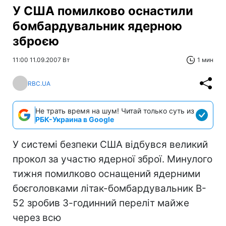
У США помилково оснастили
бомбардувальник ядерною
зброєю
11:00 11.09.2007 Вт
1 мин
RBC.UA
Не трать время на шум! Читай только суть из
РБК-Украина в Google
У системі безпеки США відбувся великий
прокол за участю ядерної зброї. Минулого
тижня помилково оснащений ядерними
боєголовками літак-бомбардувальник B-
52 зробив 3-годинний переліт майже
через всю