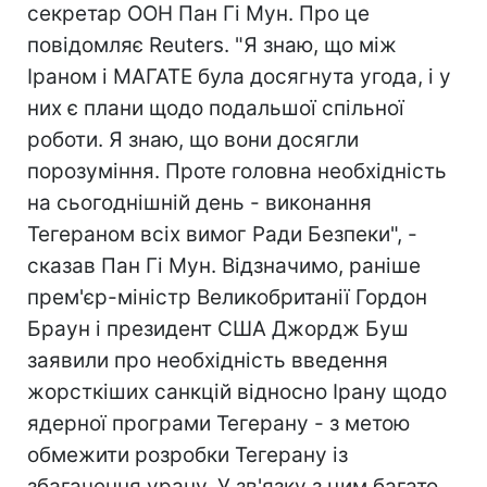
секретар ООН Пан Гі Мун. Про це
повідомляє Reuters. "Я знаю, що між
Іраном і МАГАТЕ була досягнута угода, і у
них є плани щодо подальшої спільної
роботи. Я знаю, що вони досягли
порозуміння. Проте головна необхідність
на сьогоднішній день - виконання
Тегераном всіх вимог Ради Безпеки", -
сказав Пан Гі Мун. Відзначимо, раніше
прем'єр-міністр Великобританії Гордон
Браун і президент США Джордж Буш
заявили про необхідність введення
жорсткіших санкцій відносно Ірану щодо
ядерної програми Тегерану - з метою
обмежити розробки Тегерану із
збагачення урану. У зв'язку з цим багато