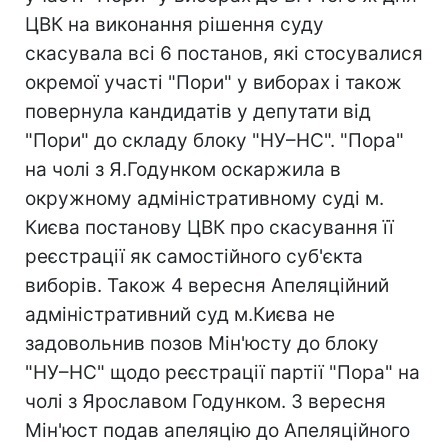
ЦВК на виконання рішення суду
скасувала всі 6 постанов, які стосувалися
окремої участі "Пори" у виборах і також
повернула кандидатів у депутати від
"Пори" до складу блоку "НУ–НС". "Пора"
на чолі з Я.Годунком оскаржила в
окружному адміністративному суді м.
Києва постанову ЦВК про скасування її
реєстрації як самостійного суб'єкта
виборів. Також 4 вересня Апеляційний
адміністративний суд м.Києва не
задовольнив позов Мін'юсту до блоку
"НУ–НС" щодо реєстрації партії "Пора" на
чолі з Ярославом Годунком. 3 вересня
Мін'юст подав апеляцію до Апеляційного