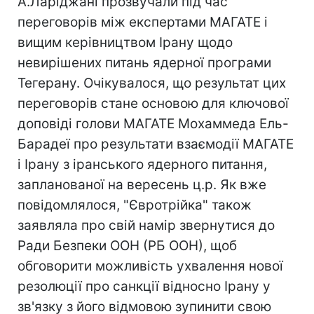
А.Ларіджані прозвучали під час
переговорів між експертами МАГАТЕ і
вищим керівництвом Ірану щодо
невирішених питань ядерної програми
Тегерану. Очікувалося, що результат цих
переговорів стане основою для ключової
доповіді голови МАГАТЕ Мохаммеда Ель-
Барадеї про результати взаємодії МАГАТЕ
і Ірану з іранського ядерного питання,
запланованої на вересень ц.р. Як вже
повідомлялося, "Євротрійка" також
заявляла про свій намір звернутися до
Ради Безпеки ООН (РБ ООН), щоб
обговорити можливість ухвалення нової
резолюції про санкції відносно Ірану у
зв'язку з його відмовою зупинити свою