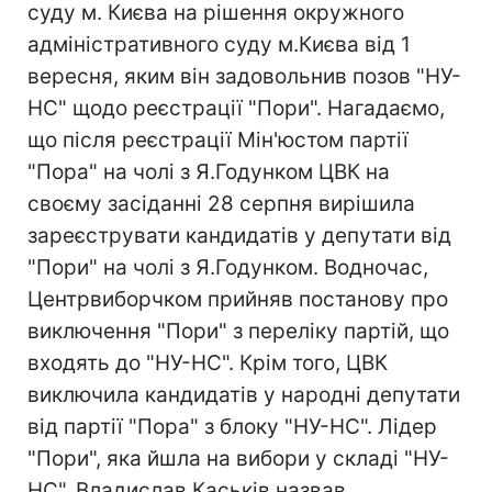
суду м. Києва на рішення окружного
адміністративного суду м.Києва від 1
вересня, яким він задовольнив позов "НУ-
НС" щодо реєстрації "Пори". Нагадаємо,
що після реєстрації Мін'юстом партії
"Пора" на чолі з Я.Годунком ЦВК на
своєму засіданні 28 серпня вирішила
зареєструвати кандидатів у депутати від
"Пори" на чолі з Я.Годунком. Водночас,
Центрвиборчком прийняв постанову про
виключення "Пори" з переліку партій, що
входять до "НУ-НС". Крім того, ЦВК
виключила кандидатів у народні депутати
від партії "Пора" з блоку "НУ-НС". Лідер
"Пори", яка йшла на вибори у складі "НУ-
НС", Владислав Каськів назвав