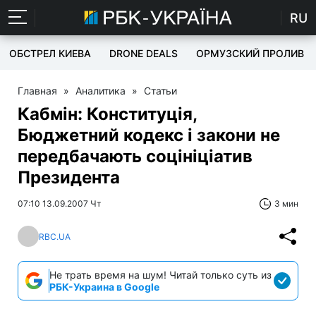
RU
ОБСТРЕЛ КИЕВА
DRONE DEALS
ОРМУЗСКИЙ ПРОЛИВ
Главная
»
Аналитика
»
Статьи
Кабмін: Конституція,
Бюджетний кодекс і закони не
передбачають соцініціатив
Президента
07:10 13.09.2007 Чт
3 мин
RBC.UA
Не трать время на шум! Читай только суть из
РБК-Украина в Google