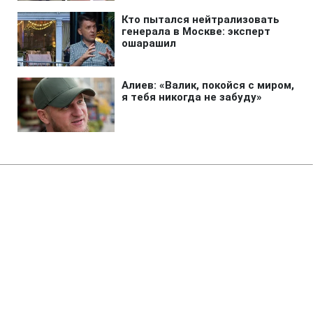
Главная
»
Аналитика
»
Статьи
До Шотландії морем прибула
армада китайських гумових
качок
01:00 13.09.2007 Чт
1 мин