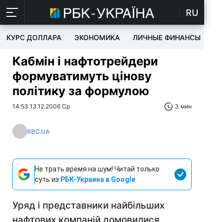
RU
КУРС ДОЛЛАРА
ЭКОНОМИКА
ЛИЧНЫЕ ФИНАНСЫ
T
Кабмін і нафтотрейдери
формуватимуть цінову
політику за формулою
14:53 13.12.2006 Ср
3 мин
RBC.UA
Не трать время на шум! Читай только
суть из
РБК-Украина в Google
Уряд і представники найбільших
нафтових компаній домовилися