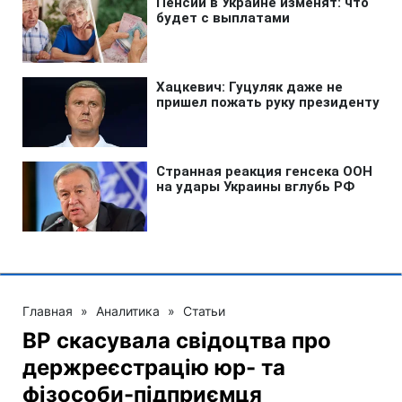
Главная
»
Аналитика
»
Статьи
ВР скасувала свідоцтва про
держреєстрацію юр- та
фізособи-підприємця