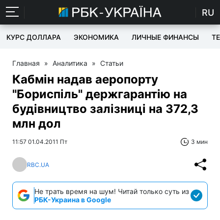
RU
КУРС ДОЛЛАРА
ЭКОНОМИКА
ЛИЧНЫЕ ФИНАНСЫ
T
Главная
»
Аналитика
»
Статьи
Кабмін надав аеропорту
"Бориспіль" держгарантію на
будівництво залізниці на 372,3
млн дол
11:57 01.04.2011 Пт
3 мин
RBC.UA
Не трать время на шум! Читай только суть из
РБК-Украина в Google