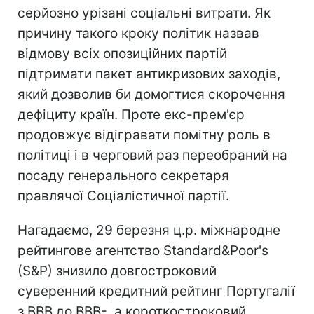
серйозно урізані соціальні витрати. Як
причину такого кроку політик назвав
відмову всіх опозиційних партій
підтримати пакет антикризових заходів,
який дозволив би домогтися скорочення
дефіциту країн. Проте екс-прем'єр
продовжує відігравати помітну роль в
політиці і в черговий раз переобраний на
посаду генерального секретаря
правлячої Соціалістичної партії.
Нагадаємо, 29 березня ц.р. міжнародне
рейтингове агентство Standard&Poor's
(S&P) знизило довгостроковий
суверенний кредитний рейтинг Португалії
з BBB до BBB-, а короткостроковий