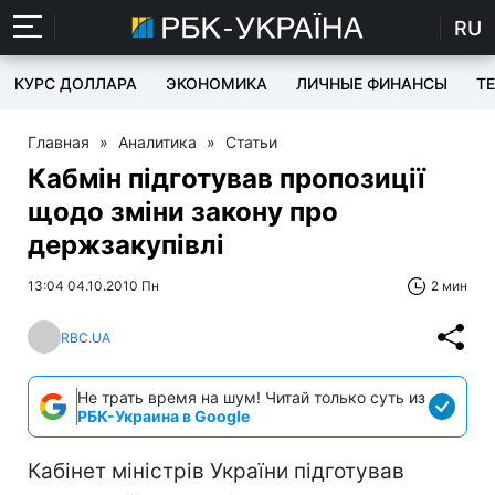
RU
КУРС ДОЛЛАРА
ЭКОНОМИКА
ЛИЧНЫЕ ФИНАНСЫ
T
Главная
»
Аналитика
»
Статьи
Кабмін підготував пропозиції
щодо зміни закону про
держзакупівлі
13:04 04.10.2010 Пн
2 мин
RBC.UA
Не трать время на шум! Читай только суть из
РБК-Украина в Google
Кабінет міністрів України підготував