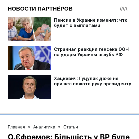
Главная
»
Аналитика
»
Статьи
О.Єфремов: Більшість у ВР буде