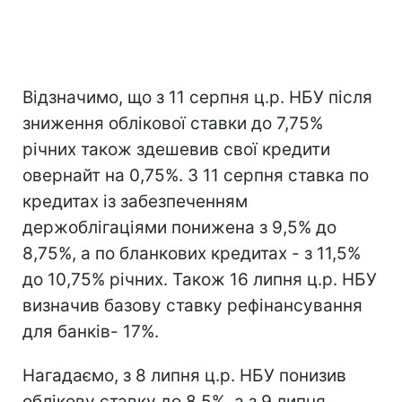
Відзначимо, що з 11 серпня ц.р. НБУ після
зниження облікової ставки до 7,75%
річних також здешевив свої кредити
овернайт на 0,75%. З 11 серпня ставка по
кредитах із забезпеченням
держоблігаціями понижена з 9,5% до
8,75%, а по бланкових кредитах - з 11,5%
до 10,75% річних. Також 16 липня ц.р. НБУ
визначив базову ставку рефінансування
для банків- 17%.
Нагадаємо, з 8 липня ц.р. НБУ понизив
облікову ставку до 8,5%, а з 9 липня