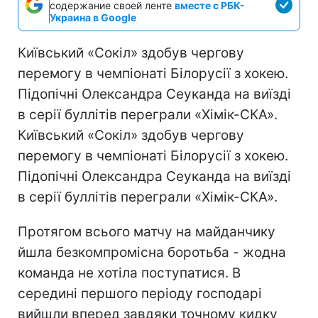
содержание своей ленте
вместе с РБК-
Украина в Google
Київський «Сокіл» здобув чергову
перемогу в чемпіонаті Білорусії з хокею.
Підопічні Олександра Сеуканда на виїзді
в серії буллітів переграли «Хімік-СКА».
Київський «Сокіл» здобув чергову
перемогу в чемпіонаті Білорусії з хокею.
Підопічні Олександра Сеуканда на виїзді
в серії буллітів переграли «Хімік-СКА».
Протягом всього матчу на майданчику
йшла безкомпромісна боротьба - жодна
команда не хотіла поступатися. В
середині першого періоду господарі
вийшли вперед завдяки точному кидку