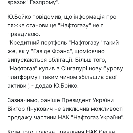
зразок "Газпрому".
Ю.Бойко повідомив, що інформація про
тяжке становище "Нафтогазу" не є
правдивою.
"Кредитний портфель "Нафтогазу" такий
же, як у "Газ де Франс", щомісячно
випускаються облігації. Більш того,
"Нафтогаз" купив в Сінгапурі нову бурову
платформу і таким чином збільшив свої
активи", - додав Ю.Бойко.
Зазначимо, раніше Президент України
Віктор Янукович не виключив можливості
продажу частини НАК "Нафтогаз України".
Крім того, голова правління НАК Євген