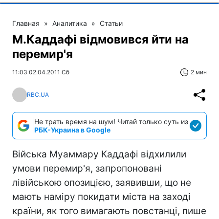
Главная
»
Аналитика
»
Статьи
М.Каддафі відмовився йти на
перемир'я
11:03 02.04.2011 Сб
2 мин
RBC.UA
Не трать время на шум! Читай только суть из
РБК-Украина в Google
Війська Муаммару Каддафі відхилили
умови перемир'я, запропоновані
лівійською опозицією, заявивши, що не
мають наміру покидати міста на заході
країни, як того вимагають повстанці, пише