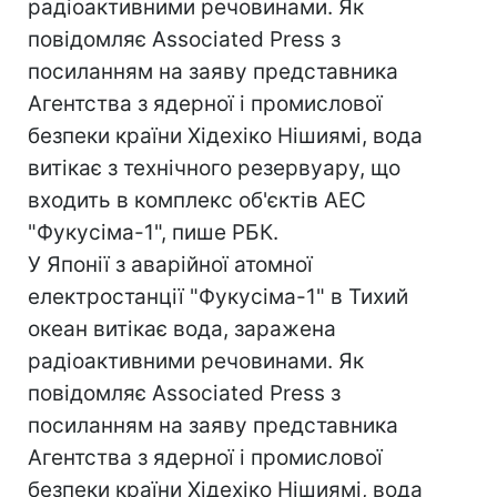
радіоактивними речовинами. Як
повідомляє Associated Press з
посиланням на заяву представника
Агентства з ядерної і промислової
безпеки країни Хідехіко Нішиямі, вода
витікає з технічного резервуару, що
входить в комплекс об'єктів АЕС
"Фукусіма-1", пише РБК.
У Японії з аварійної атомної
електростанції "Фукусіма-1" в Тихий
океан витікає вода, заражена
радіоактивними речовинами. Як
повідомляє Associated Press з
посиланням на заяву представника
Агентства з ядерної і промислової
безпеки країни Хідехіко Нішиямі, вода