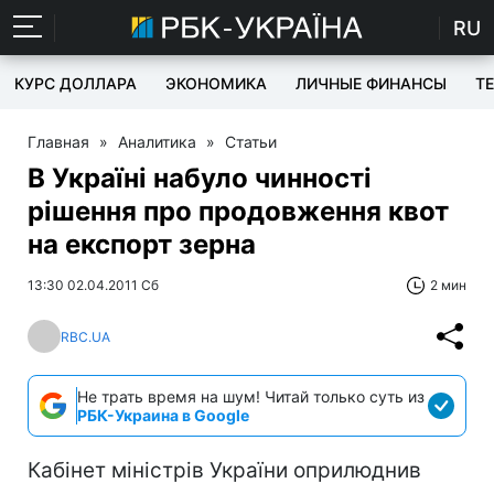
RU
КУРС ДОЛЛАРА
ЭКОНОМИКА
ЛИЧНЫЕ ФИНАНСЫ
T
Главная
»
Аналитика
»
Статьи
В Україні набуло чинності
рішення про продовження квот
на експорт зерна
13:30 02.04.2011 Сб
2 мин
RBC.UA
Не трать время на шум! Читай только суть из
РБК-Украина в Google
Кабінет міністрів України оприлюднив