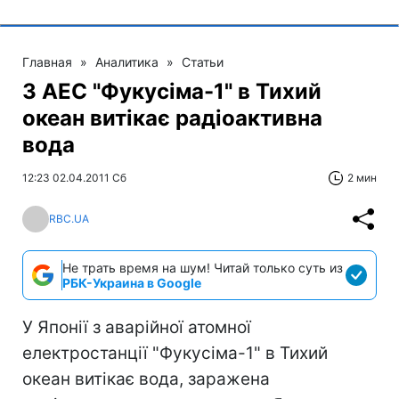
Главная
»
Аналитика
»
Статьи
З АЕС "Фукусіма-1" в Тихий
океан витікає радіоактивна
вода
12:23 02.04.2011 Сб
2 мин
RBC.UA
Не трать время на шум! Читай только суть из
РБК-Украина в Google
У Японії з аварійної атомної
електростанції "Фукусіма-1" в Тихий
океан витікає вода, заражена