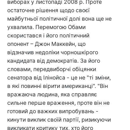
виборах у листопаді 2008 р. Проте
остаточне рішення щодо своєї
майбутньої політичної долі вона ще не
ухвалила. Перемогою Обами
скористався і його політичний
опонент – Джон Маккейн, що
відзначив недоліки чорношкірого
кандидата від демократів. За його
словами, передвиборчі обіцянки
сенатора від Ілінойса - це не "ті зміни,
в які повинні вірити американці". "Він
вражаюча людина, яка справляє
сильне перше враження, проте він не
готовий до важких випробувань -
кинути виклик своїй партії, ризикуючи
викликати критику тих, хто його