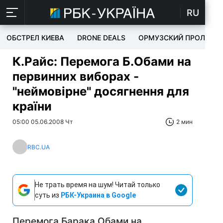
RU
ОБСТРЕЛ КИЕВА
DRONE DEALS
ОРМУЗСКИЙ ПРОЛИВ
К.Райс: Перемога Б.Обами на
первинних виборах -
"неймовірне" досягнення для
країни
05:00 05.06.2008 Чт
2 мин
RBC.UA
Не трать время на шум! Читай только
суть из
РБК-Украина в Google
Перемога Барака Обами на