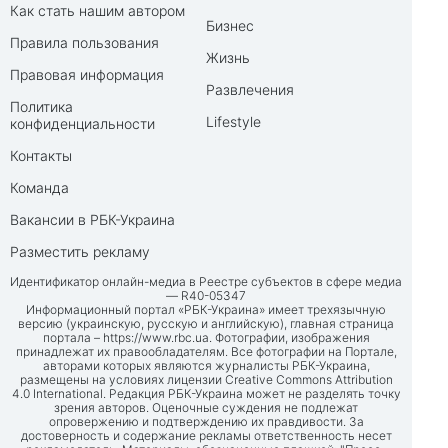
Как стать нашим автором
Бизнес
Правила пользования
Жизнь
Правовая информация
Развлечения
Политика
Lifestyle
конфиденциальности
Контакты
Команда
Вакансии в РБК-Украина
Разместить рекламу
Идентификатор онлайн-медиа в Реестре субъектов в сфере медиа
— R40-05347
Информационный портал «РБК-Украина» имеет трехязычную
версию (украинскую, русскую и английскую), главная страница
портала –
https://www.rbc.ua
. Фотографии, изображения
принадлежат их правообладателям. Все фотографии на Портале,
авторами которых являются журналисты РБК-Украина,
размещены на условиях лицензии Creative Commons Attribution
4.0 International. Редакция РБК-Украина может не разделять точку
зрения авторов. Оценочные суждения не подлежат
опровержению и подтверждению их правдивости. За
достоверность и содержание рекламы ответственность несет