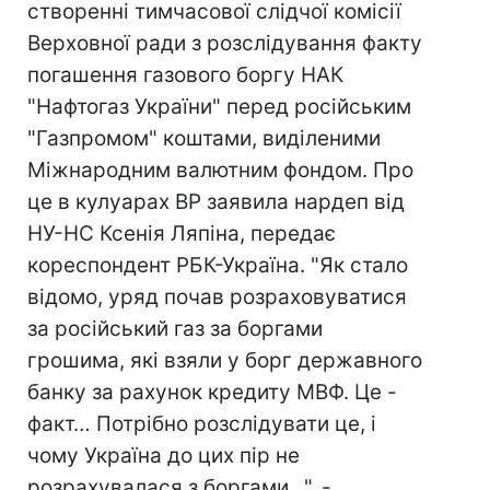
створенні тимчасової слідчої комісії
Верховної ради з розслідування факту
погашення газового боргу НАК
"Нафтогаз України" перед російським
"Газпромом" коштами, виділеними
Міжнародним валютним фондом. Про
це в кулуарах ВР заявила нардеп від
НУ-НС Ксенія Ляпіна, передає
кореспондент РБК-Україна. "Як стало
відомо, уряд почав розраховуватися
за російський газ за боргами
грошима, які взяли у борг державного
банку за рахунок кредиту МВФ. Це -
факт… Потрібно розслідувати це, і
чому Україна до цих пір не
розрахувалася з боргами…", -