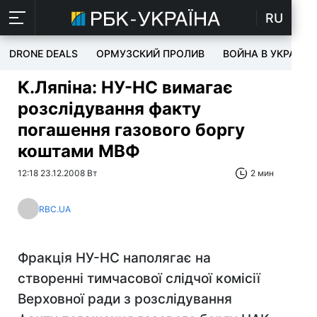
RU
DRONE DEALS
ОРМУЗСКИЙ ПРОЛИВ
ВОЙНА В УКРАИНЕ
К.Ляпіна: НУ-НС вимагає
розслідування факту
погашення газового боргу
коштами МВФ
12:18 23.12.2008 Вт
2 мин
RBC.UA
Фракція НУ-НС наполягає на
створенні тимчасової слідчої комісії
Верховної ради з розслідування