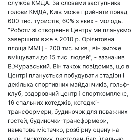
служба КМДА. За словами заступника
голови КМДА, Київ може прийняти понад
600 тис. туристів, 60% з яких - молодь.
"Роботи зі створення Центру ми плануємо
завершити вже в 2010 р. Орієнтовна
площа ММЦ - 200 тис. м кв., він зможе
вміщувати до 15 тис. людей", - зазначив
В.Журавський. Він також повідомив, що в
Центрі планується побудувати стадіон і
декілька спортивних майданчиків, гольф-
клуб, оздоровчий центр і спорткомплекс,
16 спальних котеджів, котеджі-
трансформери, будиночок для поважних
гостей, будиночки-трансформери,
наметове містечко, розбірну сцену на
воді, дискотеку, ресторан-бар, їдальню.