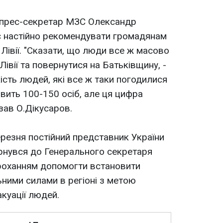
 прес-секретар МЗС Олександр
 настійно рекомендувати громадянам
 Лівії. "Сказати, що люди все ж масово
Лівії та повернутися на Батьківщину, -
кість людей, які все ж таки погодилися
вить 100-150 осіб, але ця цифра
азав О.Дікусаров.
ерезня постійний представник України
рнувся до Генерального секретаря
 проханням допомогти встановити
ьними силами в регіоні з метою
куації людей.