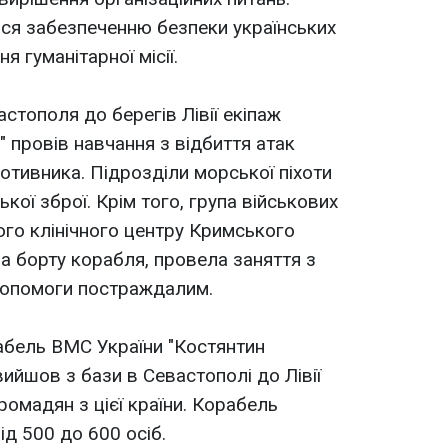
ся забезпеченню безпеки українських
 гуманітарної місії.
стополя до берегів Лівії екіпаж
 провів навчання з відбиття атак
отивника. Підрозділи морської піхоти
кої зброї. Крім того, група військових
го клінічного центру Кримського
на борту корабля, провела заняття з
допомоги постраждалим.
абель ВМС України "Костянтин
ийшов з бази в Севастополі до Лівії
громадян з цієї країни. Корабель
ід 500 до 600 осіб.