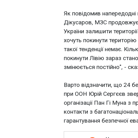
Як повідомив напередодні
Дікусаров, МЗС продовжує
України залишити території
хочуть покинути територію 
такої тенденції немає. Кіль
покинути Лівію зараз стано
змінюється постійно", - ск
Варто відзначити, що 24 б
при ООН Юрій Сергєєв зве
організації Пан Гі Муна з
контакти з багатонаціонал
гарантування безпечної ева