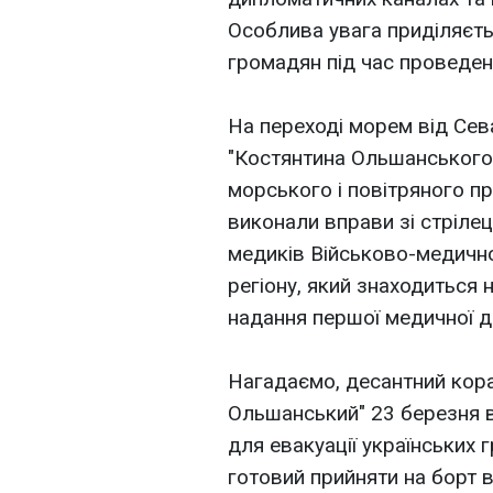
Особлива увага приділяєть
громадян під час проведення
На переході морем від Сева
"Костянтина Ольшанського"
морського і повітряного пр
виконали вправи зі стрілець
медиків Військово-медично
регіону, який знаходиться 
надання першої медичної 
Нагадаємо, десантний кор
Ольшанський" 23 березня в
для евакуації українських 
готовий прийняти на борт в