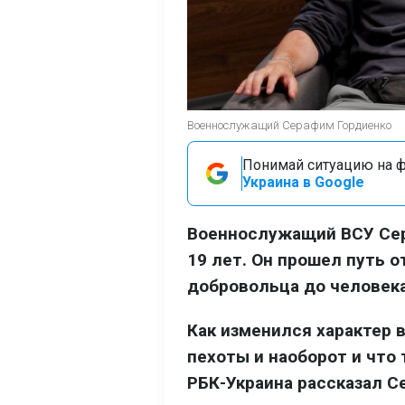
Военнослужащий Серафим Гордиенко
Понимай ситуацию на фр
Украина в Google
Военнослужащий ВСУ Сер
19 лет. Он прошел путь 
добровольца до человека
Как изменился характер 
пехоты и наоборот и что
РБК-Украина рассказал С