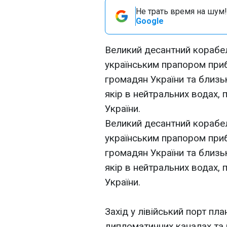
Не трать время на шум!
Google
Великий десантний корабе
українським прапором прибу
громадян України та близь
якір в нейтральних водах,
України.
Великий десантний корабе
українським прапором прибу
громадян України та близь
якір в нейтральних водах,
України.
Захід у лівійський порт пл
дипломатичних каналах та 