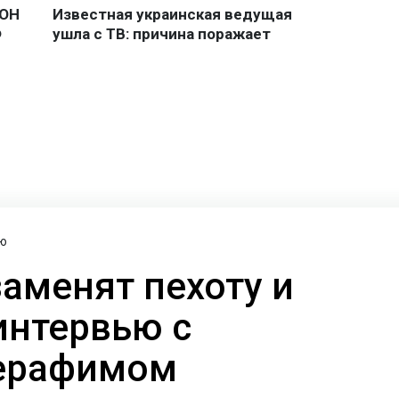
ю
заменят пехоту и
интервью с
ерафимом