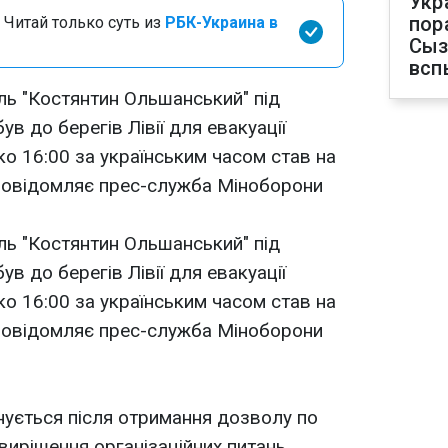
Укр
пор
 Читай только суть из
РБК-Украина в
Сыз
всп
ль "Костянтин Ольшанський" під
в до берегів Лівії для евакуації
ко 16:00 за українським часом став на
 повідомляє прес-служба Міноборони
ль "Костянтин Ольшанський" під
в до берегів Лівії для евакуації
ко 16:00 за українським часом став на
 повідомляє прес-служба Міноборони
анується після отримання дозволу по
вирішення організаційних питань.