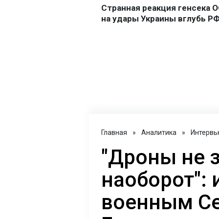
Главная
»
Аналитика
»
Интервь
"Дроны не 
наоборот": 
военным С