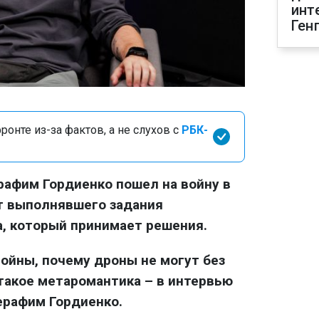
инт
Ген
онте из-за фактов, а не слухов с
РБК-
афим Гордиенко пошел на войну в
от выполнявшего задания
, который принимает решения.
войны, почему дроны не могут без
 такое метаромантика – в интервью
ерафим Гордиенко.