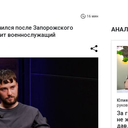
16 мин
чился после Запорожского
АНАЛ
рит военнослужащий
Юлия
руков
За 
не 
дав