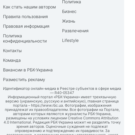
Политика
Как стать нашим автором
Бизнес
Правила пользования
Жизнь
Правовая информация
Развлечения
Политика
Lifestyle
конфиденциальности
Контакты
Команда
Вакансии в РБК-Украина
Разместить рекламу
Идентификатор онлайн-медиа в Реестре субъектов в сфере медиа
— R40-05347
Информационный портал «РБК-Украина» имеет трехязычную
версию (украинскую, русскую и английскую), главная страница
портала –
https://www.rbc.ua
. Фотографии, изображения
принадлежат их правообладателям. Все фотографии на Портале,
авторами которых являются журналисты РБК-Украина,
размещены на условиях лицензии Creative Commons Attribution
4.0 International. Редакция РБК-Украина может не разделять точку
зрения авторов. Оценочные суждения не подлежат
опровержению и подтверждению их правдивости. За
достоверность и содержание рекламы ответственность несет