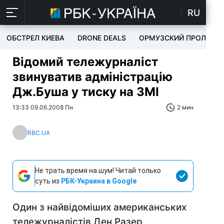
RU
ОБСТРЕЛ КИЕВА
DRONE DEALS
ОРМУЗСКИЙ ПРОЛИВ
Відомий тележурналіст
звинуватив адміністрацію
Дж.Буша у тиску на ЗМІ
13:33 09.06.2008 Пн
2 мин
RBC.UA
Не трать время на шум! Читай только
суть из
РБК-Украина в Google
Один з найвідоміших американських
тележурналістів Ден Разер