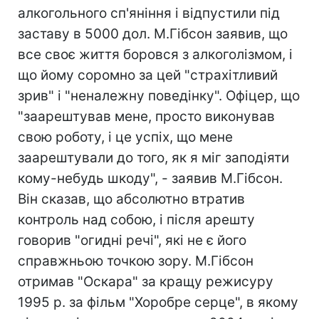
алкогольного сп'яніння і відпустили під
заставу в 5000 дол. М.Гібсон заявив, що
все своє життя боровся з алкоголізмом, і
що йому соромно за цей "страхітливий
зрив" і "неналежну поведінку". Офіцер, що
"заарештував мене, просто виконував
свою роботу, і це успіх, що мене
заарештували до того, як я міг заподіяти
кому-небудь шкоду", - заявив М.Гібсон.
Він сказав, що абсолютно втратив
контроль над собою, і після арешту
говорив "огидні речі", які не є його
справжньою точкою зору. М.Гібсон
отримав "Оскара" за кращу режисуру
1995 р. за фільм "Хоробре серце", в якому