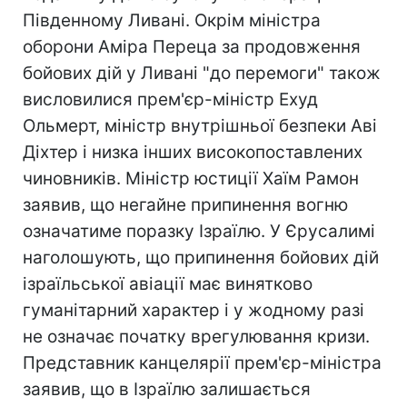
Південному Ливані. Окрім міністра
оборони Аміра Переца за продовження
бойових дій у Ливані "до перемоги" також
висловилися прем'єр-міністр Ехуд
Ольмерт, міністр внутрішньої безпеки Аві
Діхтер і низка інших високопоставлених
чиновників. Міністр юстиції Хаїм Рамон
заявив, що негайне припинення вогню
означатиме поразку Ізраїлю. У Єрусалимі
наголошують, що припинення бойових дій
ізраїльської авіації має винятково
гуманітарний характер і у жодному разі
не означає початку врегулювання кризи.
Представник канцелярії прем'єр-міністра
заявив, що в Ізраїлю залишається