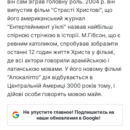
він сам зіграв головну роль. 2004 р. він
випустив фільм "Страсті Христові", що
його американський журнал
"Ентертейнмент уїклі" назвав найбільш
спірною стрічкою в історії. М.Гібсон, що є
ревним католиком, спробував зобразити
останні 12 годин життя Христа у фільмі,
де всі актори говорили арамійською і
латинською мовами. У його новому фільмі
"Апокаліпто" дія відбувається в
Центральній Америці 3000 років тому, і
дійові особи говорять мовою майя.
Не упустите главное! Подпишитесь на
наши обновления в Google!