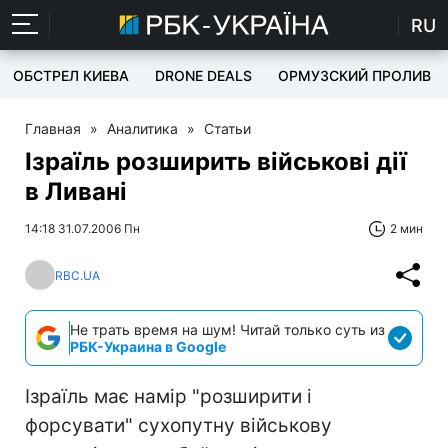
RU
ОБСТРЕЛ КИЕВА
DRONE DEALS
ОРМУЗСКИЙ ПРОЛИВ
Главная
»
Аналитика
»
Статьи
Ізраїль розширить військові дії
в Ливані
14:18 31.07.2006 Пн
2 мин
RBC.UA
Не трать время на шум! Читай только суть из
РБК-Украина в Google
Ізраїль має намір "розширити і
форсувати" сухопутну військову