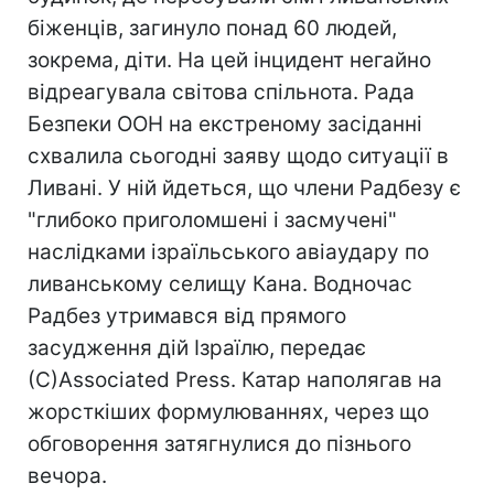
біженців, загинуло понад 60 людей,
зокрема, діти. На цей інцидент негайно
відреагувала світова спільнота. Рада
Безпеки ООН на екстреному засіданні
схвалила сьогодні заяву щодо ситуації в
Ливані. У ній йдеться, що члени Радбезу є
"глибоко приголомшені і засмучені"
наслідками ізраїльського авіаудару по
ливанському селищу Кана. Водночас
Радбез утримався від прямого
засудження дій Ізраїлю, передає
(С)Associated Press. Катар наполягав на
жорсткіших формулюваннях, через що
обговорення затягнулися до пізнього
вечора.