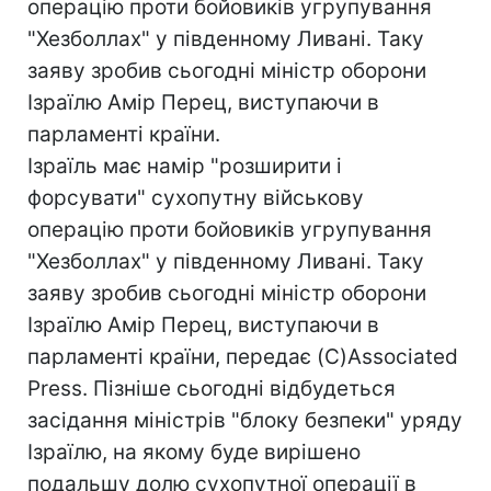
операцію проти бойовиків угрупування
"Хезболлах" у південному Ливані. Таку
заяву зробив сьогодні міністр оборони
Ізраїлю Амір Перец, виступаючи в
парламенті країни.
Ізраїль має намір "розширити і
форсувати" сухопутну військову
операцію проти бойовиків угрупування
"Хезболлах" у південному Ливані. Таку
заяву зробив сьогодні міністр оборони
Ізраїлю Амір Перец, виступаючи в
парламенті країни, передає (C)Associated
Press. Пізніше сьогодні відбудеться
засідання міністрів "блоку безпеки" уряду
Ізраїлю, на якому буде вирішено
подальшу долю сухопутної операції в