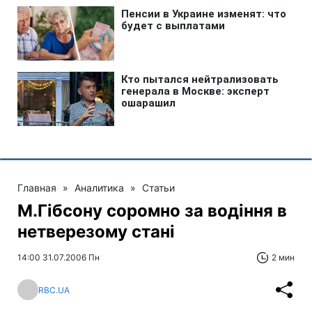
Главная
»
Аналитика
»
Статьи
М.Гібсону соромно за водіння в
нетверезому стані
14:00 31.07.2006 Пн
2 мин
RBC.UA