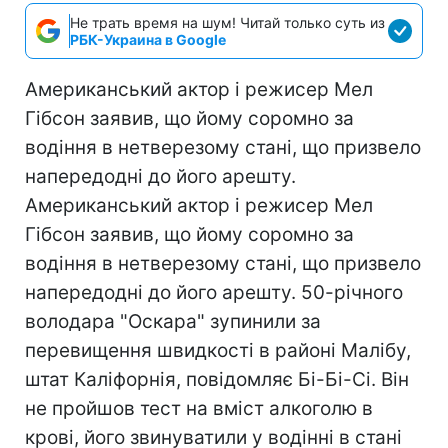
Не трать время на шум! Читай только суть из
РБК-Украина в Google
Американський актор і режисер Мел
Гібсон заявив, що йому соромно за
водіння в нетверезому стані, що призвело
напередодні до його арешту.
Американський актор і режисер Мел
Гібсон заявив, що йому соромно за
водіння в нетверезому стані, що призвело
напередодні до його арешту. 50-річного
володара "Оскара" зупинили за
перевищення швидкості в районі Малібу,
штат Каліфорнія, повідомляє Бі-Бі-Сі. Він
не пройшов тест на вміст алкоголю в
крові, його звинуватили у водінні в стані