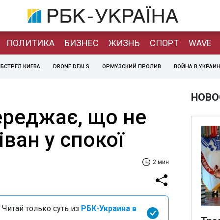
ПОЛИТИКА
БИЗНЕС
ЖИЗНЬ
СПОРТ
WAVE
БСТРЕЛ КИЕВА
DRONE DEALS
ОРМУЗСКИЙ ПРОЛИВ
ВОЙНА В УКРАИ
НОВО
ереджає, що не
ван у спокої
2 мин
 Читай только суть из
РБК-Украина в