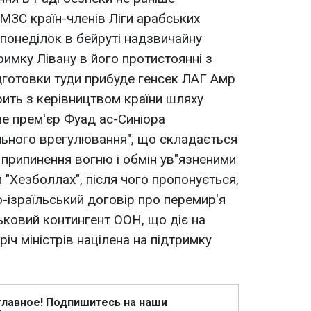
 МЗС країн-членів Ліги арабських
понеділок в бейруті надзвичайну
римку Лівану в його протистоянні з
підготовки туди прибуде генсек ЛАГ Амр
ить з керівництвом країни шляху
ше прем'єр Фуад ас-Cиніора
льного врегулювання", що складається
є припинення вогню і обмін ув"язненими
м "Хезболлах", після чого пропонується,
о-ізраїльський договір про перемир'я
йськовий контингент ООН, що діє на
тріч міністрів націлена на підтримку
главное! Подпишитесь на наши