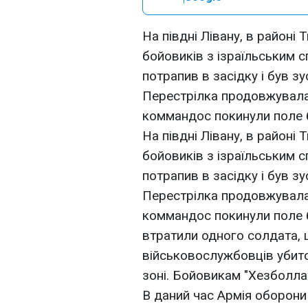
На півдні Лівану, в районі
бойовиків з ізраїльським 
потрапив в засідку і був з
Перестрілка продовжувалас
коммандос покинули поле 
На півдні Лівану, в районі
бойовиків з ізраїльським 
потрапив в засідку і був з
Перестрілка продовжувалас
коммандос покинули поле б
втратили одного солдата, 
військовослужбовців убито
зоні. Бойовикам "Хезболла
В даний час Армія оборони