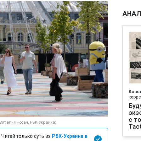
АНАЛ
Конс
корре
Буд
экз
с т
(Виталий Носач, РБК-Украина)
Tact
 Читай только суть из
РБК-Украина в