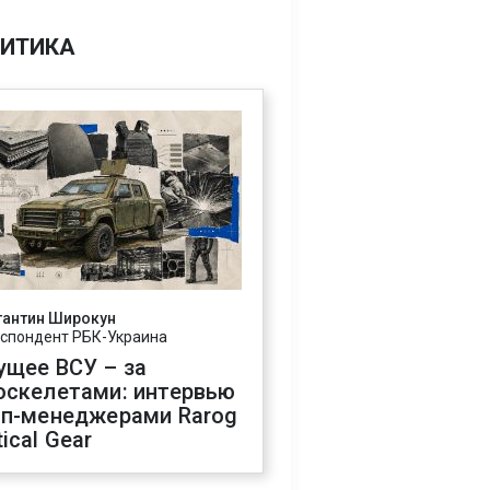
ИТИКА
тантин Широкун
спондент РБК-Украина
ущее ВСУ – за
оскелетами: интервью
оп-менеджерами Rarog
ical Gear