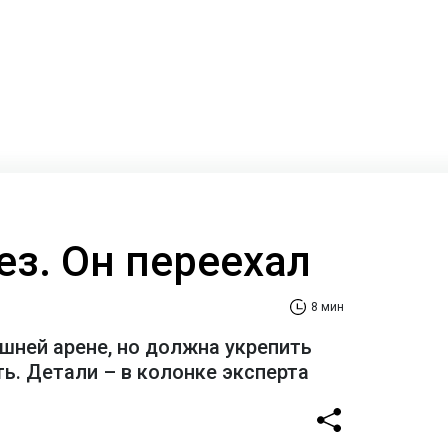
ез. Он переехал
8 мин
шней арене, но должна укрепить
ь. Детали – в колонке эксперта