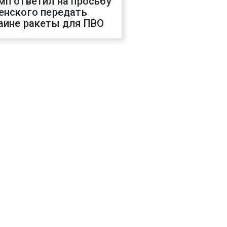
мп ответил на просьбу
енского передать
аине ракеты для ПВО