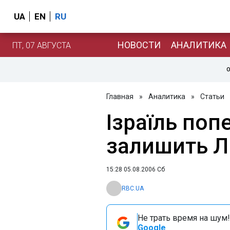
UA
EN
RU
НОВОСТИ
АНАЛИТИКА
ПТ, 07 АВГУСТА
О
Главная
»
Аналитика
»
Статьи
Ізраїль поп
залишить Лі
15:28 05.08.2006 Сб
RBC.UA
Не трать время на шум!
Google