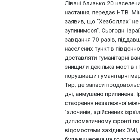
Лівані близько 20 населени
настання, передає НТВ. Мі
заявив, що "Хезболлах“ не 
зупинимося". Сьогодні ізра
завдання 70 разів, підда
населених пунктів південн
доставляти гуманітарні вант
знищили декілька мостів і
порушивши гуманітарні мар
Тир, де запаси продовольс
дні, вимушено припинена. 
створення незалежної міжн
"злочинів, здійснених ізра
дипломатичному фронті пок
відомостями західних ЗМІ
буде винесена на голосува