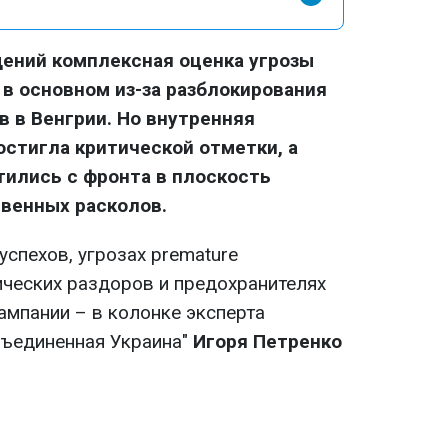
ений комплексная оценка угрозы
 в основном из-за разблокирования
 в Венгрии. Но внутренняя
стигла критической отметки, а
ились с фронта в плоскость
венных расколов.
спехов, угрозах premature
ческих раздоров и предохранителях
ампании – в колонке эксперта
бъединенная Украина"
Игоря Петренко