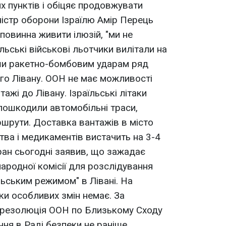
х пунктів і обіцяє продовжувати
ністр оборони Ізраїлю Амір Перець
повинна живити ілюзій, "ми не
їльські військові льотчики вилітали на
вши ракетно-бомбовим ударам ряд
ого Лівану. ООН не має можливості
ажі до Лівану. Ізраїльські літаки
 пошкодили автомобільні траси,
шрути. Доставка вантажів в місто
тва і медикаментів вистачить на 3-4
Іран сьогодні заявив, що зажадає
ародної комісії для розслідування
їльським режимом" в Лівані. На
и особливих змін немає. За
, резолюція ООН по Близькому Сходу
ння в Раді безпеки не раніше