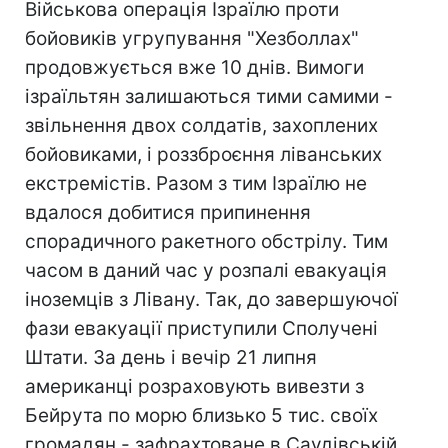
Військова операція Ізраїлю проти
бойовиків угрупування "Хезболлах"
продовжується вже 10 днів. Вимоги
ізраїльтян залишаються тими самими -
звільнення двох солдатів, захоплених
бойовиками, і роззброєння ліванських
екстремістів. Разом з тим Ізраїлю не
вдалося добитися припинення
спорадичного ракетного обстрілу. Тим
часом в даний час у розпалі евакуація
іноземців з Лівану. Так, до завершуючої
фази евакуації приступили Сполучені
Штати. За день і вечір 21 липня
американці розраховують вивезти з
Бейрута по морю близько 5 тис. своїх
громадян - зафрахтоване в Саудівській