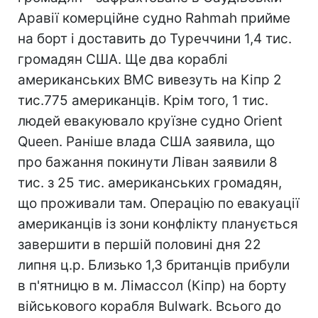
Аравії комерційне судно Rahmah прийме
на борт і доставить до Туреччини 1,4 тис.
громадян США. Ще два кораблі
американських ВМС вивезуть на Кіпр 2
тис.775 американців. Крім того, 1 тис.
людей евакуювало круїзне судно Orient
Queen. Раніше влада США заявила, що
про бажання покинути Ліван заявили 8
тис. з 25 тис. американських громадян,
що проживали там. Операцію по евакуації
американців із зони конфлікту планується
завершити в першій половині дня 22
липня ц.р. Близько 1,3 британців прибули
в п'ятницю в м. Лімассол (Кіпр) на борту
військового корабля Bulwark. Всього до