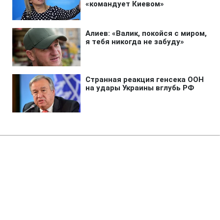
Главная
»
Аналитика
»
Статьи
ФК "Динамо" терпить збитки
18:50 21.07.2006 Пт
2 мин
RBC.UA