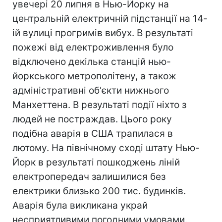
увечері 20 липня в Нью-Йорку на
центральній електричній підстанції на 14-
ій вулиці прогримів вибух. В результаті
пожежі від електроживлення було
відключено декілька станцій нью-
йоркського метрополітену, а також
адміністративні об'єкти нижнього
Манхеттена. В результаті події ніхто з
людей не постраждав. Цього року
подібна аварія в США трапилася в
лютому. На північному сході штату Нью-
Йорк в результаті пошкоджень ліній
електропередач залишилися без
електрики близько 200 тис. будинків.
Аварія була викликана украй
несприятливими погодними умовами.