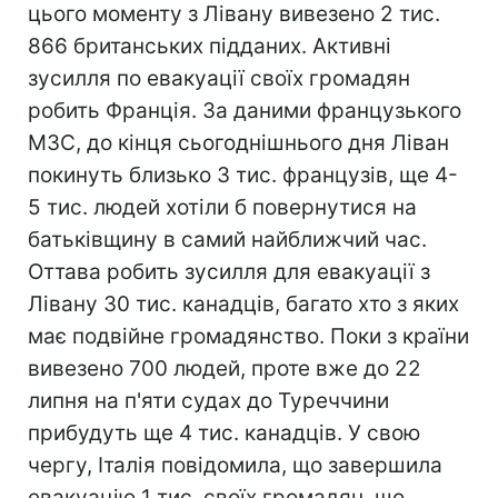
цього моменту з Лівану вивезено 2 тис.
866 британських підданих. Активні
зусилля по евакуації своїх громадян
робить Франція. За даними французького
МЗС, до кінця сьогоднішнього дня Ліван
покинуть близько 3 тис. французів, ще 4-
5 тис. людей хотіли б повернутися на
батьківщину в самий найближчий час.
Оттава робить зусилля для евакуації з
Лівану 30 тис. канадців, багато хто з яких
має подвійне громадянство. Поки з країни
вивезено 700 людей, проте вже до 22
липня на п'яти судах до Туреччини
прибудуть ще 4 тис. канадців. У свою
чергу, Італія повідомила, що завершила
евакуацію 1 тис. своїх громадян, що