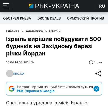
RU
ОБСТРЕЛ КИЕВА
DRONE DEALS
ОРМУЗСКИЙ ПРОЛИВ
Главная
»
Аналитика
»
Статьи
Ізраїль вирішив побудувати 500
будинків на Західному березі
річки Йордан
10:04 14.03.2011 Пн
1 мин
RBC.UA
Не трать время на шум! Читай только суть из
РБК-Украина в Google
Спеціальна урядова комісія Ізраїлю,