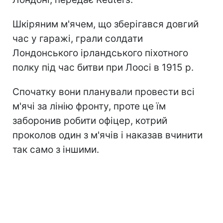
Шкіряним м'ячем, що зберігався довгий
час у гаражі, грали солдати
Лондонського ірландського піхотного
полку під час битви при Лоосі в 1915 р.
Спочатку вони планували провести всі
м'ячі за лінію фронту, проте це їм
заборонив робити офіцер, котрий
проколов один з м'ячів і наказав вчинити
так само з іншими.