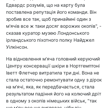
Едвардс розумів, що на карту була
поставлена ​​репутація його команди. Він
зробив все так, щоб принаймні один з
м'ячів все ж таки досяг ворожих окопів", -
сказав куратор музею Лондонського
ірландського піхотного полку Найджел
Уілкінсон.
На відновлення м'яча головний керуючий
Центру консервації шкіри в Нортгемптоні
Іветт Флетчер витратила три дні. Вона не
стала остаточно ремонтувати одну з дірок
на м'ячі, яка, як передбачається, стала
результатом падіння його на колючий дріт
в одному з окопів німецьких військ, "так
що м'яч все ще виглядає, ніби він