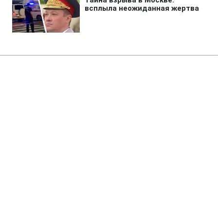
Главная
»
Аналитика
»
Статьи
У ПГС України закачано 30,5
млрд куб. м газу
12:33 25.09.2007 Вт
2 мин
RBC.UA
Не трать время на шум! Читай только суть из
РБК-Украина в Google
У підземні газові сховища (ПГС) України,