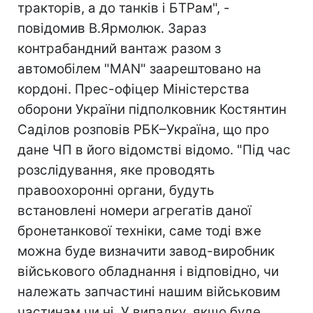
тракторів, а до танків і БТРам", -
повідомив В.Ярмолюк. Зараз
контрабандний вантаж разом з
автомобілем "MAN" заарештовано на
кордонi. Прес-офіцер Міністерства
оборони України підполковник Костянтин
Саділов розповів РБК–Україна, що про
дане ЧП в його відомстві відомо. "Пiд час
розслідування, яке проводять
правоохоронні органи, будуть
встановлені номери агрегатів даної
бронетанкової техніки, саме тоді вже
можна буде визначити завод-виробник
військового обладнання і відповідно, чи
належать запчастині нашим військовим
частинам чи ні. У випадку, якщо буде