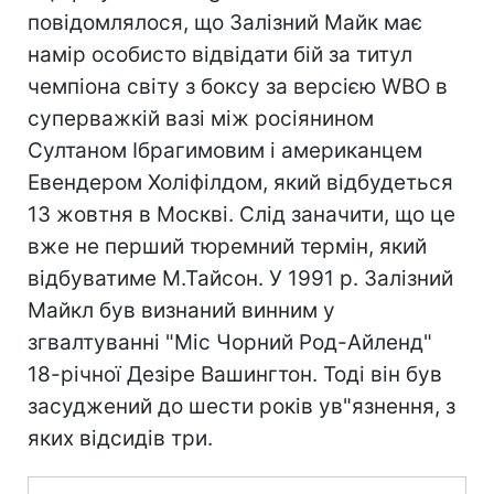
повідомлялося, що Залізний Майк має
намір особисто відвідати бій за титул
чемпіона світу з боксу за версією WBO в
суперважкій вазі між росіянином
Султаном Ібрагимовим і американцем
Евендером Холіфілдом, який відбудеться
13 жовтня в Москві. Слід заначити, що це
вже не перший тюремний термін, який
відбуватиме М.Тайсон. У 1991 р. Залізний
Майкл був визнаний винним у
згвалтуванні "Міс Чорний Род-Айленд"
18-річної Дезіре Вашингтон. Тоді він був
засуджений до шести років ув"язнення, з
яких відсидів три.