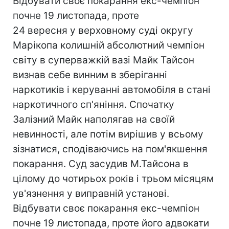
Відбувати своє покарання екс-чемпіон
почне 19 листопада, проте
24 вересня у верховному суді округу
Марікопа колишній абсолютний чемпіон
світу в суперважкій вазі Майк Тайсон
визнав себе винним в зберіганні
наркотиків і керуванні автомобіля в стані
наркотичного сп'яніння. Спочатку
Залізний Майк наполягав на своїй
невинності, але потім вирішив у всьому
зізнатися, сподіваючись на пом'якшення
покарання. Суд засудив М.Тайсона в
цілому до чотирьох років і трьом місяцям
ув'язнення у виправній установі.
Відбувати своє покарання екс-чемпіон
почне 19 листопада, проте його адвокати