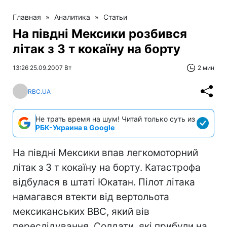
Главная
»
Аналитика
»
Статьи
На півдні Мексики розбився
літак з 3 т кокаїну на борту
13:26 25.09.2007 Вт
2 мин
RBC.UA
Не трать время на шум! Читай только суть из
РБК-Украина в Google
На півдні Мексики впав легкомоторний
літак з 3 т кокаїну на борту. Катастрофа
відбулася в штаті Юкатан. Пілот літака
намагався втекти від вертольота
мексиканських ВВС, який вів
переслідування. Солдати, які прибули на