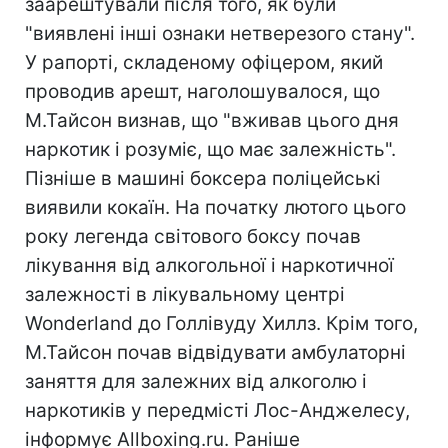
заарештували після того, як були
"виявлені інші ознаки нетверезого стану".
У рапорті, складеному офіцером, який
проводив арешт, наголошувалося, що
М.Тайсон визнав, що "вживав цього дня
наркотик і розуміє, що має залежність".
Пізніше в машині боксера поліцейські
виявили кокаїн. На початку лютого цього
року легенда світового боксу почав
лікування від алкогольної і наркотичної
залежності в лікувальному центрі
Wonderland до Голлівуду Хиллз. Крім того,
М.Тайсон почав відвідувати амбулаторні
заняття для залежних від алкоголю і
наркотиків у передмісті Лос-Анджелесу,
інформує Allboxing.ru. Раніше