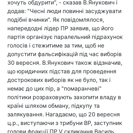
хочуть обдурити", - сказав В.Янукович і
додав: "Чесні люди повинні засуджувати
подібні вчинки". Як повідомлялося,
напередодні лідер ПР заявив, що його
партія організує паралельний підрахунок
голосів і стежитиме за тим, щоб не
допустити фальсифікацій під час виборів
30 вересня. В.Янукович також відзначив,
що юридичних підстав для проведення
дострокових виборів як не було, так і
немає до цих пір, а "помаранчеві"
політики розраховують захопити владу в
країні шляхом обману, підкупу та
залякування. Нагадаємо, що 20 вересня
ц.р., виступаючи з трибуни ВР, заступник
голови фракції ПР V скликання Василь