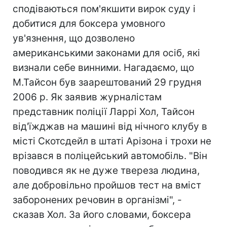
сподіваються пом'якшити вирок суду і
добитися для боксера умовного
ув'язнення, що дозволено
американськими законами для осіб, які
визнали себе винними. Нагадаємо, що
М.Тайсон був заарештований 29 грудня
2006 р. Як заявив журналістам
представник поліції Ларрі Хол, Тайсон
від'їжджав на машині від нічного клубу в
місті Скотсдейл в штаті Арізона і трохи не
врізався в поліцейський автомобіль. "Він
поводився як не дуже твереза людина,
але добровільно пройшов тест на вміст
заборонених речовин в організмі", -
сказав Хол. За його словами, боксера