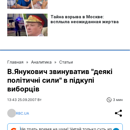
Главная
»
Аналитика
»
Статьи
В.Янукович звинуватив "деякі
політичні сили" в підкупі
виборців
13:43 25.09.2007 Вт
3 мин
RBC.UA
Не трать время на шум! Читай только суть из