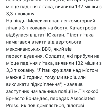
місце падіння літака, виявили 132 мішки з
3,3 т кокаїну.
На півдні Мексики впав легкомоторний
літак з 3 т кокаїну на борту. Катастрофа
відбулася в штаті Юкатан. Пілот літака
намагався втекти від вертольота
мексиканських ВВС, який вів
переслідування. Солдати, які прибули на
місце падіння літака, виявили 132 мішки з
3,3 т кокаїну. "Літак кружляв над містом
майже 2 години, тому ми вирішили
викликати підкріплення", - заявив
заступник начальника поліції м.Тічкокоб
Ернесто Ернандес, передає Associated
Press. Як повідомляється, пілотові