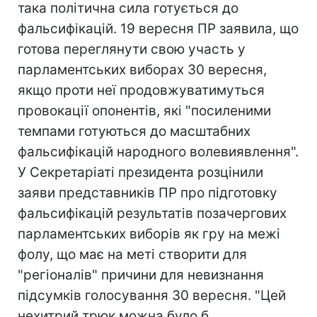
така політична сила готується до
фальсифікацій. 19 вересня ПР заявила, що
готова переглянути свою участь у
парламентських виборах 30 вересня,
якщо проти неї продовжуватимуться
провокації опонентів, які "посиленими
темпами готуються до масштабних
фальсифікацій народного волевиявлення".
У Секретаріаті президента розцінили
заяви представників ПР про підготовку
фальсифікацій результатів позачергових
парламентських виборів як гру на межі
фолу, що має на меті створити для
"регіоналів" причини для невизнання
підсумків голосування 30 вересня. "Цей
нехитрий трюк можна було б