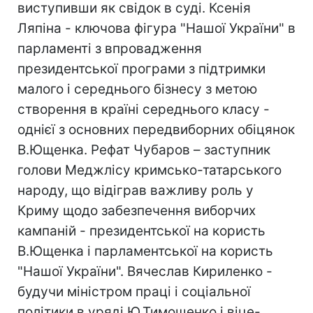
виступивши як свідок в суді. Ксенія
Ляпіна - ключова фігура "Нашої України" в
парламенті з впровадження
президентської програми з підтримки
малого і середнього бізнесу з метою
створення в країні середнього класу -
однієї з основних передвиборних обіцянок
В.Ющенка. Рефат Чубаров – заступник
голови Меджлісу кримсько-татарського
народу, що відіграв важливу роль у
Криму щодо забезпечення виборчих
кампаній - президентської на користь
В.Ющенка і парламентської на користь
"Нашої України". Вячеслав Кириленко -
будучи міністром праці і соціальної
політики в уряді Ю.Тимошенко і віце-