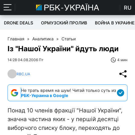
RU
DRONE DEALS
ОРМУЗСКИЙ ПРОЛИВ
ВОЙНА В УКРАИНЕ
Главная
»
Аналитика
»
Статьи
Із "Нашої України" йдуть люди
14:28 04.08.2006 Пт
4 мин
RBC.UA
Не трать время на шум! Читай только суть из
РБК-Украина в Google
Понад 10 членів фракції "Нашої України",
значна частина яких - у першій десятці
виборчого списку блоку, переходять до