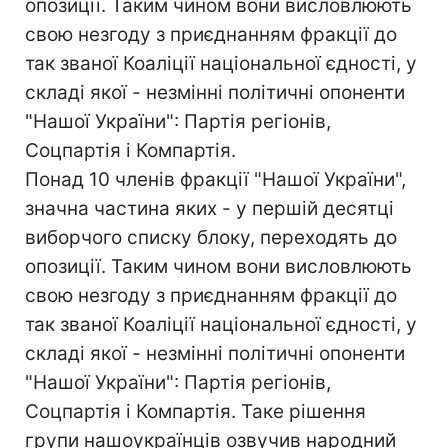
опозиції. Таким чином вони висловлюють
свою незгоду з приєднанням фракції до
так званої Коаліції національної єдності, у
складі якої - незмінні політичні опоненти
"Нашої України": Партія регіонів,
Соцпартія і Компартія.
Понад 10 членів фракції "Нашої України",
значна частина яких - у першій десятці
виборчого списку блоку, переходять до
опозиції. Таким чином вони висловлюють
свою незгоду з приєднанням фракції до
так званої Коаліції національної єдності, у
складі якої - незмінні політичні опоненти
"Нашої України": Партія регіонів,
Соцпартія і Компартія. Таке рішення
групи нашоукраїнців озвучив народний