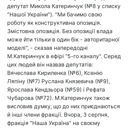
депутат Микола Катеринчук (№8 у списку
"Нашої України"). "Ми бачимо свою
роботу як конструктивна опозиція.
Змістовна опозиція. Без опозиції влада
може йти тільки в один бік - авторитарної
моделі", - сказав напередодні
М.Катеринчук в ефірі “5-го каналу". Серед
цих людей він назвав депутатів:
Вячеслава Кириленка (№6), Ксенію
Ляпіну (№7) Руслана Князевича (№9),
Ярослава Кендзьора (№59) і Рефата
Чубарова (№72). М.Катеринчук також
висловив думку, що до них приєднаються
й інші члени фракції. Вчора, 3 серпня,
фракція "Наша Україна" на своєму