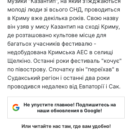
музики "Казантип", на який з'їжджаються
молоді люди зі всього СНД, проводиться
в Криму вже декілька років. Свою назву
він узяв у мису Казантип на сході Криму,
де розташовано культове місце для
багатьох учасників фестивалю -
недобудована Кримська АЕС в селищі
Щелкіно. Останні роки фестиваль "кочує"
по півострову. Спочатку він "переїхав" в
Судакський регіон і останні два роки
проводився недалеко від Евпаторії і Сак.
Не упустите главное! Подпишитесь на
наши обновления в Google!
Или читайте нас там, где вам удобно!