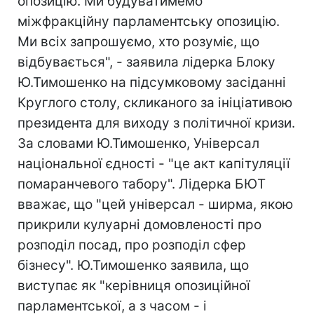
опозицію. Ми будуватимемо
міжфракційну парламентську опозицію.
Ми всіх запрошуємо, хто розуміє, що
відбувається", - заявила лідерка Блоку
Ю.Тимошенко на підсумковому засіданні
Круглого столу, скликаного за ініціативою
президента для виходу з політичної кризи.
За словами Ю.Тимошенко, Універсал
національної єдності - "це акт капітуляції
помаранчевого табору". Лідерка БЮТ
вважає, що "цей універсал - ширма, якою
прикрили кулуарні домовленості про
розподіл посад, про розподіл сфер
бізнесу". Ю.Тимошенко заявила, що
виступає як "керівниця опозиційної
парламентської, а з часом - і