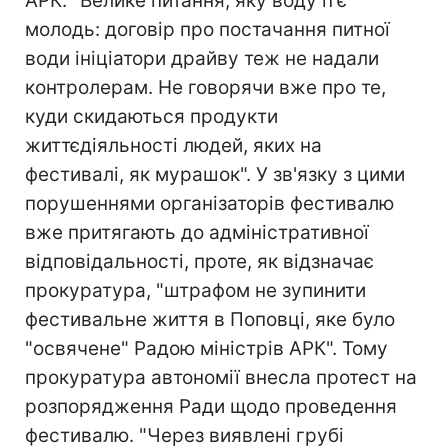
АРК. "Велике питання, яку воду п'є
молодь: договір про постачання питної
води ініціатори драйву теж не надали
контролерам. Не говорячи вже про те,
куди скидаються продукти
життєдіяльності людей, яких на
фестивалі, як мурашок". У зв'язку з цими
порушеннями організаторів фестивалю
вже притягають до адміністративної
відповідальності, проте, як відзначає
прокуратура, "штрафом не зупинити
фестивальне життя в Поповці, яке було
"освячене" Радою міністрів АРК". Тому
прокуратура автономії внесла протест на
розпорядження Ради щодо проведення
фестивалю. "Через виявлені грубі