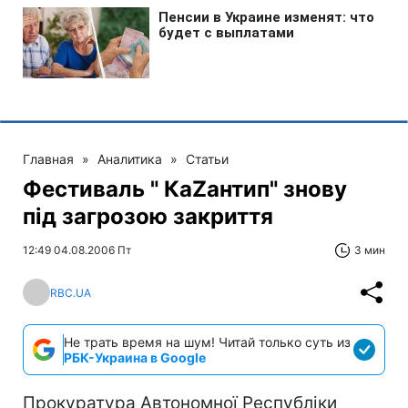
Главная
»
Аналитика
»
Статьи
Фестиваль " КаZантип" знову
під загрозою закриття
12:49 04.08.2006 Пт
3 мин
RBC.UA
Не трать время на шум! Читай только суть из
РБК-Украина в Google
Прокуратура Автономної Республіки