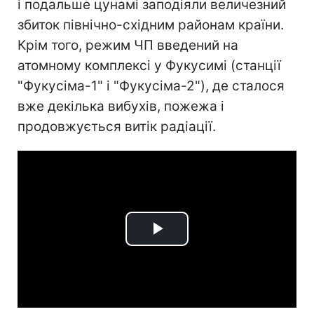
і подальше цунамі заподіяли величезний
збиток північно-східним районам країни.
Крім того, режим ЧП введений на
атомному комплексі у Фукусимі (станції
"Фукусіма-1" і "Фукусіма-2"), де сталося
вже декілька вибухів, пожежа і
продовжується витік радіації.
Play
Video