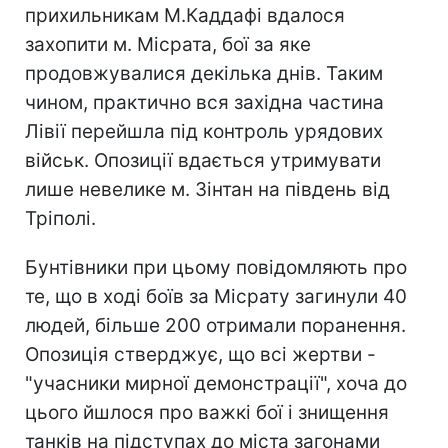
прихильникам М.Каддафі вдалося
захопити м. Місрата, бої за яке
продовжувалися декілька днів. Таким
чином, практично вся західна частина
Лівії перейшла під контроль урядових
військ. Опозиції вдається утримувати
лише невелике м. Зінтан на південь від
Тріполі.
Бунтівники при цьому повідомляють про
те, що в ході боїв за Місрату загинули 40
людей, більше 200 отримали поранення.
Опозиція стверджує, що всі жертви -
"учасники мирної демонстрації", хоча до
цього йшлося про важкі бої і знищення
танків на підступах до міста загонами