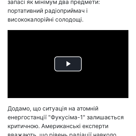
запасі як мінімум два предмети:
портативний радіоприймач і
висококалорійні солодощі.
Play
Video
Додамо, що ситуація на атомній
енергостанції "Фукусіма-1" залишається
критичною. Американські експерти
вважають, що рівень радіації навколо