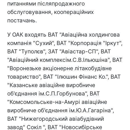
питаннями післяпродажного
обслуговування, коопераційних
постачань.
У ОАК входять ВАТ "Авіаційна холдингова
компанія "Сухий", ВАТ "Корпорація "Іркут",
ВАТ "Туполєв", ЗАТ "Авіастар-СП", ВАТ
"Авіаційний комплексім.С.В.Ільюшіна", ВАТ
"Воронезьке акціонерне літакобудівне
товариство", ВАТ "Ілюшин Фінанс Ко.", ВАТ
"Казанське авіаційне виробниче
об'єднання ім.С.П.Горбунова", ВАТ
"Комсомольське-на-Амурі авіаційне
виробниче об'єднання ім.Ю.А.Гагаріна",
ВАТ "Нижегородський авіабудівний
завод" Сокіл ", ВАТ "Новосибірське