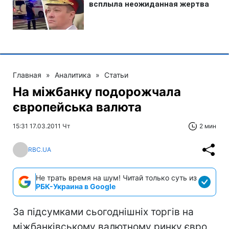
Главная
»
Аналитика
»
Статьи
На міжбанку подорожчала
європейська валюта
15:31 17.03.2011 Чт
2 мин
RBC.UA
Не трать время на шум! Читай только суть из
РБК-Украина в Google
За підсумками сьогоднішніх торгів на
міжбанківському валютному ринку євро