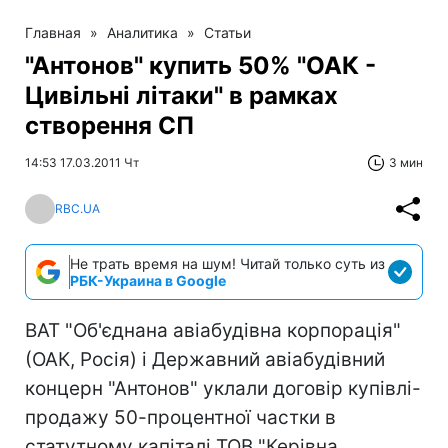
Главная
»
Аналитика
»
Статьи
"Антонов" купить 50% "ОАК -
Цивільні літаки" в рамках
створення СП
14:53 17.03.2011 Чт
3 мин
RBC.UA
Не трать время на шум! Читай только суть из
РБК-Украина в Google
ВАТ "Об'єднана авіабудівна корпорація"
(ОАК, Росія) і Державний авіабудівний
концерн "Антонов" уклали договір купівлі-
продажу 50-процентної частки в
статутному капіталі ТОВ "Керівна