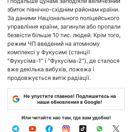
і подальше цунамі заподіяли величезний
збиток північно-східним районам країни.
За даними Національного поліцейського
управління країни, загинули або пропали
безвісти більше 10 тис. людей. Крім того,
режим ЧП введений на атомному
комплексі у Фукусимі (станції
"Фукусіма-1" і "Фукусіма-2"), де сталося
вже декілька вибухів, пожежа і
продовжується витік радіації.
Не упустите главное! Подпишитесь на
наши обновления в Google!
Или читайте нас там, где вам удобно!