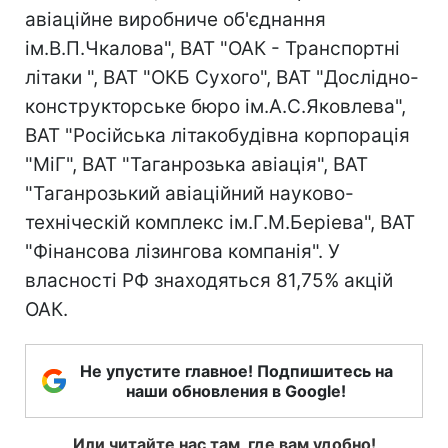
авіаційне виробниче об'єднання
ім.В.П.Чкалова", ВАТ "ОАК - Транспортні
літаки ", ВАТ "ОКБ Сухого", ВАТ "Дослідно-
конструкторське бюро ім.А.С.Яковлева",
ВАТ "Російська літакобудівна корпорація
"МіГ", ВАТ "Таганрозька авіація", ВАТ
"Таганрозький авіаційний науково-
техніческій комплекс ім.Г.М.Беріева", ВАТ
"Фінансова лізингова компанія". У
власності РФ знаходяться 81,75% акцій
ОАК.
Не упустите главное! Подпишитесь на
наши обновления в Google!
Или читайте нас там, где вам удобно!