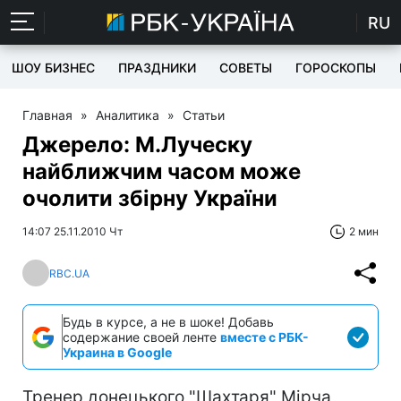
RU
ШОУ БИЗНЕС
ПРАЗДНИКИ
СОВЕТЫ
ГОРОСКОПЫ
Главная
»
Аналитика
»
Статьи
Джерело: М.Луческу
найближчим часом може
очолити збірну України
14:07 25.11.2010 Чт
2 мин
RBC.UA
Будь в курсе, а не в шоке! Добавь
содержание своей ленте
вместе с РБК-
Украина в Google
Тренер донецького "Шахтаря" Мірча