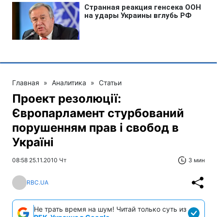
Главная
»
Аналитика
»
Статьи
Проект резолюції:
Європарламент стурбований
порушенням прав і свобод в
Україні
08:58 25.11.2010 Чт
3 мин
RBC.UA
Не трать время на шум! Читай только суть из