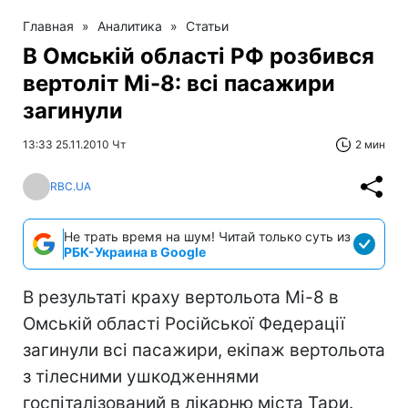
Главная
»
Аналитика
»
Статьи
В Омській області РФ розбився
вертоліт Мі-8: всі пасажири
загинули
13:33 25.11.2010 Чт
2 мин
RBC.UA
Не трать время на шум! Читай только суть из
РБК-Украина в Google
В результаті краху вертольота Мі-8 в
Омській області Російської Федерації
загинули всі пасажири, екіпаж вертольота
з тілесними ушкодженнями
госпіталізований в лікарню міста Тари.