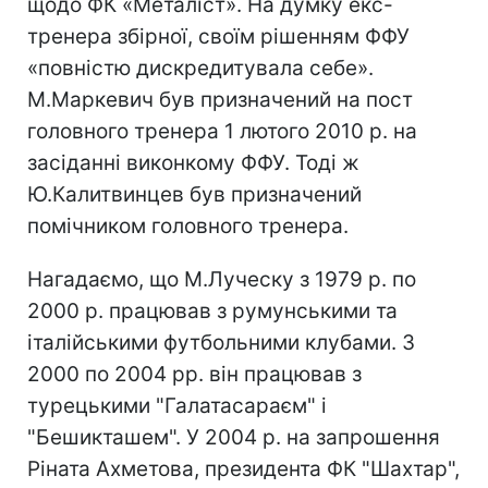
щодо ФК «Металіст». На думку екс-
тренера збірної, своїм рішенням ФФУ
«повністю дискредитувала себе».
М.Маркевич був призначений на пост
головного тренера 1 лютого 2010 р. на
засіданні виконкому ФФУ. Тоді ж
Ю.Калитвинцев був призначений
помічником головного тренера.
Нагадаємо, що М.Луческу з 1979 р. по
2000 р. працював з румунськими та
італійськими футбольними клубами. З
2000 по 2004 рр. він працював з
турецькими "Галатасараєм" і
"Бешикташем". У 2004 р. на запрошення
Ріната Ахметова, президента ФК "Шахтар",