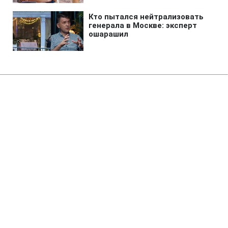
Главная
»
Аналитика
»
Статьи
Рятувальники дві години
викопували з піску туриста з
Німеччини
10:51 25.09.2010 Сб
2 мин
RBC.UA
Не трать время на шум! Читай только суть из
РБК-Украина в Google