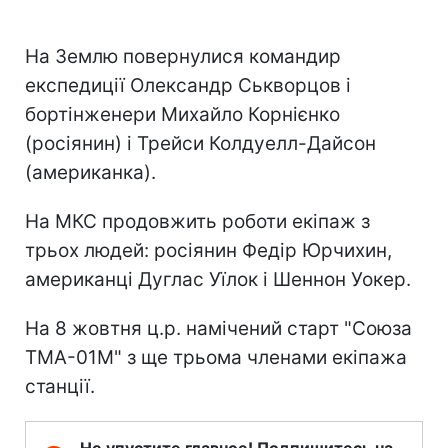
На Землю повернулися командир
експедиції Олександр Ськворцов і
бортінженери Михайло Корнієнко
(росіянин) і Трейси Колдуелл-Дайсон
(американка).
На МКС продовжить роботи екіпаж з
трьох людей: росіянин Федір Юрчихин,
американці Дуглас Уїлок і Шеннон Уокер.
На 8 жовтня ц.р. намічений старт "Союза
ТМА-01М" з ще трьома членами екіпажа
станції.
Не упустите главное! Подпишитесь на