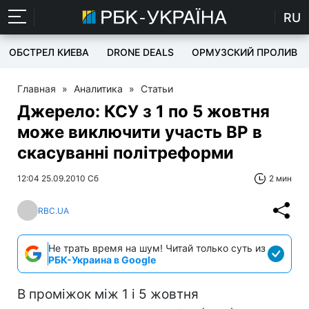
RU
ОБСТРЕЛ КИЕВА
DRONE DEALS
ОРМУЗСКИЙ ПРОЛИВ
Главная
»
Аналитика
»
Статьи
Джерело: КСУ з 1 по 5 жовтня
може виключити участь ВР в
скасуванні політреформи
12:04 25.09.2010 Сб
2 мин
RBC.UA
Не трать время на шум! Читай только суть из
РБК-Украина в Google
В проміжок між 1 і 5 жовтня