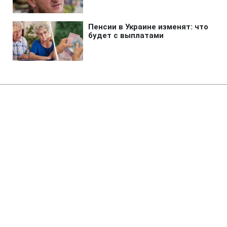
Главная
»
Аналитика
»
Статьи
AIG продає два японських
підрозділи за 4,8 млрд дол
14:39 30.09.2010 Чт
3 мин
RBC.UA
Не трать время на шум! Читай только суть из
РБК-Украина в Google