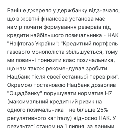
Раніше джерело у держбанку відзначало,
що в жовтні фінансова установа має
намір почати формування резервів під
кредити найбільшого позичальника - НАК
"Нафтогаз України": "Кредитний портфель
газового монополіста збільшується, тому
ми повинні понизити клас позичальника,
що нам також рекомендував зробити
Нацбанк після своєї останньої перевірки".
Окремою постановою Нацбанк дозволив
"Ощадбанку" порушувати норматив Н7
(максимальний кредитний ризик на
одного позичальника - не більше 25%
регулятивного капіталу) відносно НАК. У
результаті станом на 1 липня, за даними