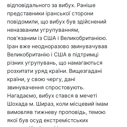
відповідального за вибух. Раніше
представники іранської сторони
повідомили, що вибух був здійснений
неназваним угрупуванням,
пов'язаним із США і Великобританією.
Іран вже неодноразово звинувачував
Великобританію і США в підтримці
різних угрупувань, що намагаються
розхитати уряд країни. Вищезгадані
країни, у свою чергу, дані
звинувачення спростовують.
Нагадаємо, вибух стався в мечеті
Шохада м. Шираз, коли місцевий імам
вимовляв тижневу проповідь, темою
якої був осуд екстремістських