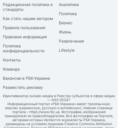
Редакционная политика и
Аналитика
стандарты
Политика
Как стать нашим автором
Бизнес
Правила пользования
Жизнь
Правовая информация
Развлечения
Политика
Lifestyle
конфиденциальности
Контакты
Команда
Вакансии в РБК-Украина
Разместить рекламу
Идентификатор онлайн-медиа в Реестре субъектов в сфере медиа
— R40-05347
Информационный портал «РБК-Украина» имеет трехязычную
версию (украинскую, русскую и английскую), главная страница
портала –
https://www.rbc.ua
. Фотографии, изображения
принадлежат их правообладателям. Все фотографии на Портале,
авторами которых являются журналисты РБК-Украина,
размещены на условиях лицензии Creative Commons Attribution
4.0 International. Редакция РБК-Украина может не разделять точку