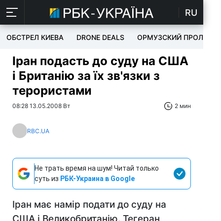
RU
ОБСТРЕЛ КИЕВА
DRONE DEALS
ОРМУЗСКИЙ ПРОЛИВ
Іран подасть до суду на США
і Британію за їх зв'язки з
терористами
08:28 13.05.2008 Вт
2 мин
RBC.UA
Не трать время на шум! Читай только
суть из
РБК-Украина в Google
Іран має намір подати до суду на
США і Великобританію. Тегеран