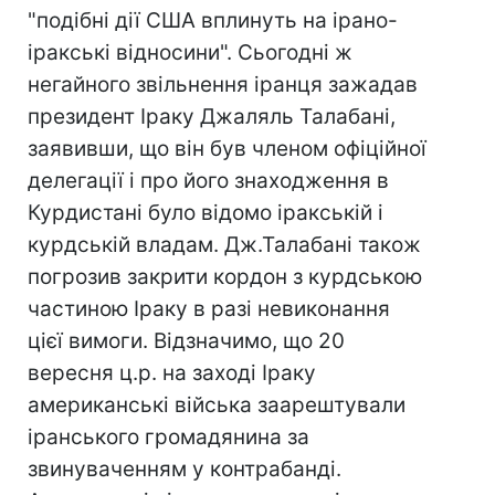
"подібні дії США вплинуть на ірано-
іракські відносини". Сьогодні ж
негайного звільнення іранця зажадав
президент Іраку Джаляль Талабані,
заявивши, що він був членом офіційної
делегації і про його знаходження в
Курдистані було відомо іракській і
курдській владам. Дж.Талабані також
погрозив закрити кордон з курдською
частиною Іраку в разі невиконання
цієї вимоги. Відзначимо, що 20
вересня ц.р. на заході Іраку
американські війська заарештували
іранського громадянина за
звинуваченням у контрабанді.