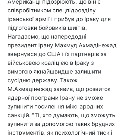
Американці підозрюють, що він є
співробітником спецпідрозділу
іранської армії і прибув до Іраку для
підготовки бойовиків шиїтів.
Нагадаємо, що напередодні
президент Ірану Махмуд Ахмадінежад
звернувся до США і їх партнерів за
військовою коаліцією в Іраку з
вимогою якнайшвидше залишити
сусідню державу. Також
М.Ахмадінежад заявив, що розвиток
ядерної програми Ірану не зможе
зупинити посилення міжнародних
санкцій. "Ті, хто думають, що зможуть
зупинити за допомогою таких брудних
інструментів, як психологічний тиск і