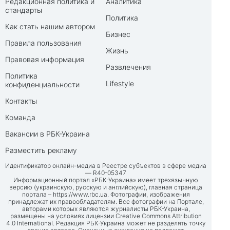
Редакционная политика и
Аналитика
стандарты
Политика
Как стать нашим автором
Бизнес
Правила пользования
Жизнь
Правовая информация
Развлечения
Политика
Lifestyle
конфиденциальности
Контакты
Команда
Вакансии в РБК-Украина
Разместить рекламу
Идентификатор онлайн-медиа в Реестре субъектов в сфере медиа
— R40-05347
Информационный портал «РБК-Украина» имеет трехязычную
версию (украинскую, русскую и английскую), главная страница
портала –
https://www.rbc.ua
. Фотографии, изображения
принадлежат их правообладателям. Все фотографии на Портале,
авторами которых являются журналисты РБК-Украина,
размещены на условиях лицензии Creative Commons Attribution
4.0 International. Редакция РБК-Украина может не разделять точку